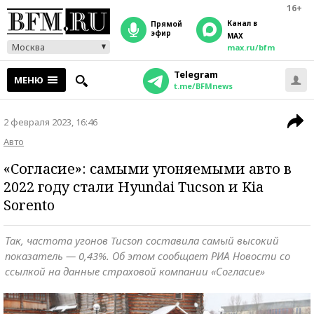
16+
Канал в
прямой
эфир
MAX
Москва
max.ru/bfm
Telegram
МЕНЮ
t.me/BFMnews
2 февраля 2023, 16:46
Авто
«Согласие»: самыми угоняемыми авто в
2022 году стали Hyundai Tucson и Kia
Sorento
Так, частота угонов Tucson составила самый высокий
показатель — 0,43%. Об этом сообщает РИА Новости со
ссылкой на данные страховой компании «Согласие»