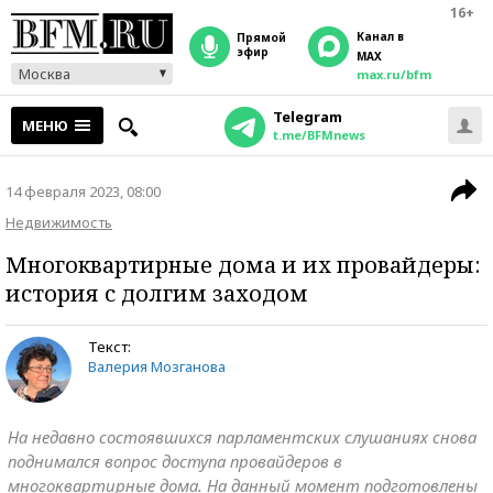
16+
Канал в
прямой
эфир
MAX
Москва
max.ru/bfm
Telegram
МЕНЮ
t.me/BFMnews
14 февраля 2023, 08:00
Недвижимость
Многоквартирные дома и их провайдеры:
история с долгим заходом
Текст:
Валерия Мозганова
На недавно состоявшихся парламентских слушаниях снова
поднимался вопрос доступа провайдеров в
многоквартирные дома. На данный момент подготовлены