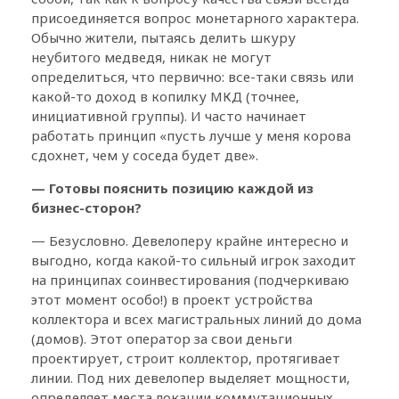
присоединяется вопрос монетарного характера.
Обычно жители, пытаясь делить шкуру
неубитого медведя, никак не могут
определиться, что первично: все-таки связь или
какой-то доход в копилку МКД (точнее,
инициативной группы). И часто начинает
работать принцип «пусть лучше у меня корова
сдохнет, чем у соседа будет две».
— Готовы пояснить позицию каждой из
бизнес-сторон?
— Безусловно. Девелоперу крайне интересно и
выгодно, когда какой-то сильный игрок заходит
на принципах соинвестирования (подчеркиваю
этот момент особо!) в проект устройства
коллектора и всех магистральных линий до дома
(домов). Этот оператор за свои деньги
проектирует, строит коллектор, протягивает
линии. Под них девелопер выделяет мощности,
определяет места локации коммутационных