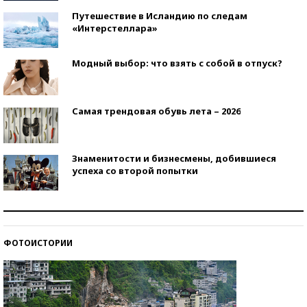
Путешествие в Исландию по следам
«Интерстеллара»
Модный выбор: что взять с собой в отпуск?
Самая трендовая обувь лета – 2026
Знаменитости и бизнесмены, добившиеся
успеха со второй попытки
Как защититься от солнца на курорте?
ФОТОИСТОРИИ
Кто изобрел средства связи?