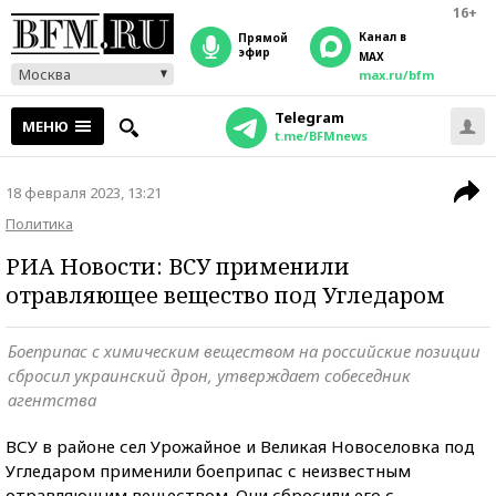
16+
Канал в
прямой
эфир
MAX
Москва
max.ru/bfm
Telegram
МЕНЮ
t.me/BFMnews
18 февраля 2023, 13:21
Политика
РИА Новости: ВСУ применили
отравляющее вещество под Угледаром
Боеприпас с химическим веществом на российские позиции
сбросил украинский дрон, утверждает собеседник
агентства
ВСУ в районе сел Урожайное и Великая Новоселовка под
Угледаром применили боеприпас с неизвестным
отравляющим веществом. Они сбросили его с