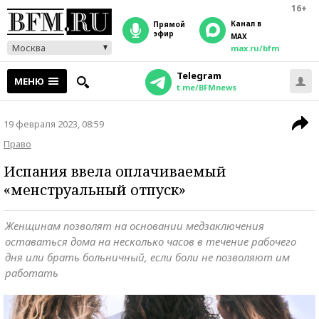
16+
Канал в
прямой
эфир
MAX
Москва
max.ru/bfm
Telegram
МЕНЮ
t.me/BFMnews
19 февраля 2023, 08:59
Право
Испания ввела оплачиваемый
«менструальный отпуск»
Женщинам позволят на основании медзаключения
оставаться дома на несколько часов в течение рабочего
дня или брать больничный, если боли не позволяют им
работать