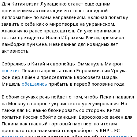
Для Китая визит Лукашенко станет еще одним
проявлением активизации его «постковидной
дипломатии» по всем направлениям. Включая попытку
заявить о себе как о миротворце на украинском.
Аналогично ранее председатель Си уже принимал в
гостях президента Ирана Ибрахима Раиси, премьера
Камбоджи Хун Сена. Невиданная для ковидных лет
активность.
Собрались в Китай и европейцы. Эммануэль Макрон
посетит
Пекин в апреле, а глава Еврокомиссии Урсула
фон дер Ляйен и председатель Евросовета Шарль
Мишель
обещались
прибыть в первой половине года.
В обоих случаях речь пойдет о том, чтобы Пекин надавил
на Москву в вопросе украинского урегулирования. Но
также для ЕС важно блокировать со стороны Китая
попытки России обойти санкции. Евросоюз же важен для
Пекина как главный торговый партнер: по итогам
прошлого года взаимный товарооборот у КНР с ЕС
превысил
800 млрд долларов, обогнав объем
торговли
с