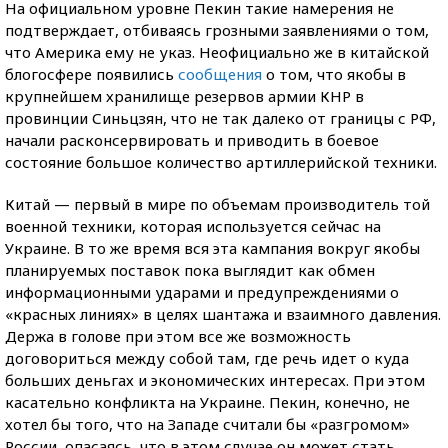
На официальном уровне Пекин такие намерения не
подтверждает, отбиваясь грозными заявлениями о том,
что Америка ему не указ. Неофициально же в китайской
блогосфере появились
сообщения
о том, что якобы в
крупнейшем хранилище резервов армии КНР в
провинции Синьцзян, что не так далеко от границы с РФ,
начали расконсервировать и приводить в боевое
состояние большое количество артиллерийской техники.
Китай — первый в мире по объемам производитель той
военной техники, которая используется сейчас на
Украине. В то же время вся эта кампания вокруг якобы
планируемых поставок пока выглядит как обмен
информационными ударами и предупреждениями о
«красных линиях» в целях шантажа и взаимного давления.
Держа в голове при этом все же возможность
договориться между собой там, где речь идет о куда
больших деньгах и экономических интересах. При этом
касательно конфликта на Украине. Пекин, конечно, не
хотел бы того, что на Западе считали бы «разгромом»
России, опасаясь, что в этом случае он может стать