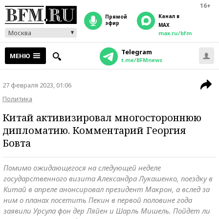
16+
Канал в
прямой
эфир
MAX
Москва
max.ru/bfm
Telegram
МЕНЮ
t.me/BFMnews
27 февраля 2023, 01:06
Политика
Китай активизировал многостороннюю
дипломатию. Комментарий Георгия
Бовта
Помимо ожидающегося на следующей неделе
государственного визита Александра Лукашенко, поездку в
Китай в апреле анонсировал президент Макрон, а вслед за
ним о планах посетить Пекин в первой половине года
заявили Урсула фон дер Ляйен и Шарль Мишель. Пойдет ли