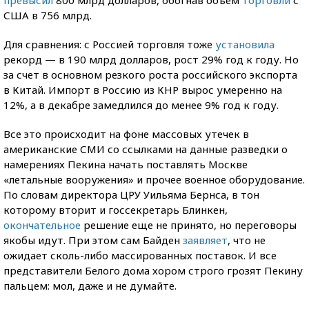
США в 756 млрд.
Для сравнения: с Россией торговля тоже
установила
рекорд — в 190 млрд долларов, рост 29% год к году. Но
за счет в основном резкого роста российского экспорта
в Китай. Импорт в Россию из КНР вырос умеренно на
12%, а в декабре замедлился до менее 9% год к году.
Все это происходит на фоне массовых утечек в
американские СМИ со ссылками на данные разведки о
намерениях Пекина начать поставлять Москве
«летальные вооружения» и прочее военное оборудование.
По словам директора ЦРУ Уильяма Бернса, в тон
которому вторит и госсекретарь Блинкен,
окончательное
решение еще не принято, но переговоры
якобы идут. При этом сам Байден
заявляет
, что не
ожидает сколь-либо массированных поставок. И все
представители Белого дома хором строго грозят Пекину
пальцем: мол, даже и не думайте.