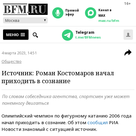
16+
Канал в
прямой
эфир
MAX
Москва
max.ru/bfm
Telegram
МЕНЮ
t.me/BFMnews
4 марта 2023, 14:51
Общество
Источник: Роман Костомаров начал
приходить в сознание
По словам собеседника агентства, спортсмен уже может
понемногу двигаться
Олимпийский чемпион по фигурному катанию 2006 года
начал приходить в сознание. Об этом
сообщил
РИА
Новости знакомый с ситуацией источник.