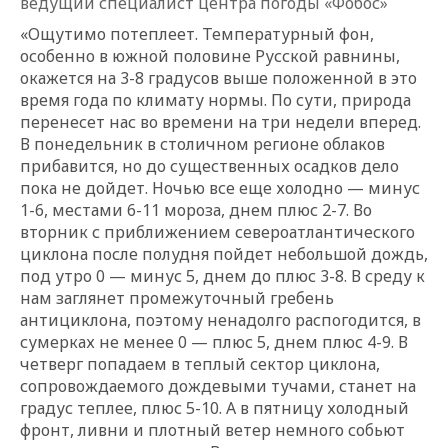
ведущий специалист центра погоды «Фобос»
«Ощутимо потеплеет. Температурный фон,
особенно в южной половине Русской равнины,
окажется на 3-8 градусов выше положенной в это
время года по климату нормы. По сути, природа
перенесет нас во времени на три недели вперед.
В понедельник в столичном регионе облаков
прибавится, но до существенных осадков дело
пока не дойдет. Ночью все еще холодно — минус
1-6, местами 6-11 мороза, днем плюс 2-7. Во
вторник с приближением североатлантического
циклона после полудня пойдет небольшой дождь,
под утро 0 — минус 5, днем до плюс 3-8. В среду к
нам заглянет промежуточный гребень
антициклона, поэтому ненадолго распогодится, в
сумерках не менее 0 — плюс 5, днем плюс 4-9. В
четверг попадаем в теплый сектор циклона,
сопровождаемого дождевыми тучами, станет на
градус теплее, плюс 5-10. А в пятницу холодный
фронт, ливни и плотный ветер немного собьют