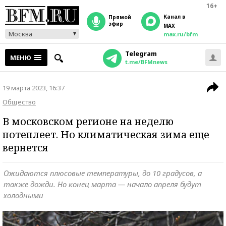
16+
Канал в
прямой
эфир
MAX
Москва
max.ru/bfm
Telegram
МЕНЮ
t.me/BFMnews
19 марта 2023, 16:37
Общество
В московском регионе на неделю
потеплеет. Но климатическая зима еще
вернется
Ожидаются плюсовые температуры, до 10 градусов, а
также дожди. Но конец марта — начало апреля будут
холодными