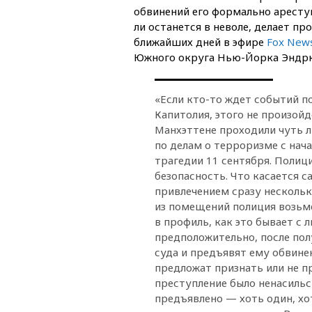
обвинений его формально аресту
ли останется в неволе, делает пр
ближайших дней в эфире
Fox New
Южного округа Нью-Йорка Эндр
«Если кто-то ждет событий п
Капитолия, этого не произойд
Манхэттене проходили чуть л
по делам о терроризме с нача
трагедии 11 сентября. Полиц
безопасность. Что касается с
привлечением сразу нескольк
из помещений полиция возьме
в профиль, как это бывает с
предположительно, после полу
суда и предъявят ему обвин
предложат признать или не пр
преступление было ненасильс
предъявлено — хоть один, хо