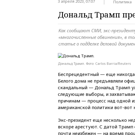
3 апреля 2023, 07:07
Политика
Дональд Трамп пре
Как сообщают СМИ, экс-президент
«многочисленные обвинения», в то
статье о подделке деловой докум
Дональд Трамп. Фото: Carlos Barria/Reuters
Беспрецедентный — еще никогда
Белого дома не предъявляли офи
скандальный — Дональд Трамп 
следующие выборы, и захватыв
причинам — процесс над одной и
американской политики вот-вот н
Экс-президент еще несколько нед
вскоре арестуют. С датой Трамп 
почти неизбежен — на время про