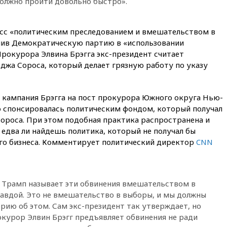
должно пройти довольно быстро».
вчера, 23:35
Лукашенко
объяснил экономическую
выгоду безвизового режима с
сс «политическим преследованием и вмешательством в
ЕС
нив Демократическую партию в «использовании
вчера, 22:59
На башню
Прокурора Элвина Брэгга экс-президент считает
ресторана «Армения» в
жа Сороса, который делает грязную работу по указу
Москве вернут утраченную
скульптуру балерины
вчера, 22:45
Литовец
 кампания Брэгга на пост прокурора Южного округа Нью-
протаранил погранпункт при
о спонсировалась политическим фондом, который получал
попытке попасть в Россию
Сороса. При этом подобная практика распространена и
вчера, 22:28
Бессент
 едва ли найдешь политика, который не получал бы
анонсировал скорое
его бизнеса. Комментирует политический директор
CNN
соглашение о прекращении
огня США и Ирана
вчера, 22:15
Три человека
получили ножевые ранения
д Трамп называет эти обвинения вмешательством в
при нападении в Чехии
равдой. Это не вмешательство в выборы, и мы должны
ию об этом. Сам экс-президент так утверждает, но
вчера, 22:00
Путин поручил
выделить средства на новые
окурор Элвин Брэгг предъявляет обвинения не ради
РЛС для Белгородской