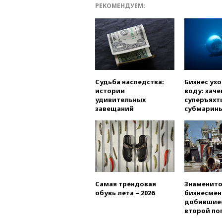
РЕКОМЕНДУЕМ:
Судьба наследства:
Бизнес ух
истории
воду: заче
удивительных
суперъяхт
завещаний
субмарин
Самая трендовая
Знаменито
обувь лета – 2026
бизнесмен
добившиес
второй по