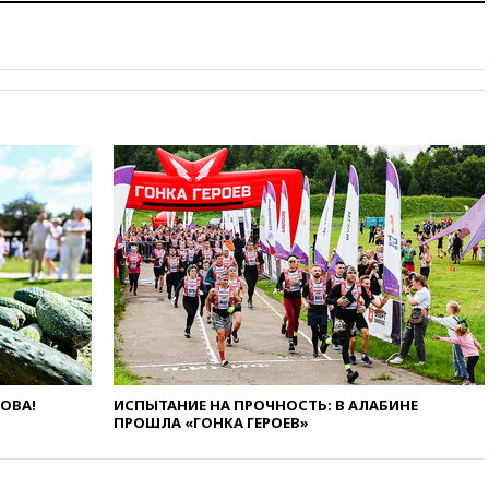
Гордеевой о фейках о ВС
России
вчера, 19:45
ISU предоставил
нейтральный статус
фигуристкам Валиевой и
Трусовой
вчера, 19:35
Зеленский
впервые совершил
официальный визит в Сербию
вчера, 19:19
Россиянка
погибла во Французских
Альпах
вчера, 19:00
Открытое
горение на складе в Брянске
ликвидировано
вчера, 18:55
Минобороны
отчиталось об ударах по двум
ЛОВА!
ИСПЫТАНИЕ НА ПРОЧНОСТЬ: В АЛАБИНЕ
украинским сухогрузам в
ПРОШЛА «ГОНКА ГЕРОЕВ»
Черном море
вчера, 18:47
Школьники из РФ