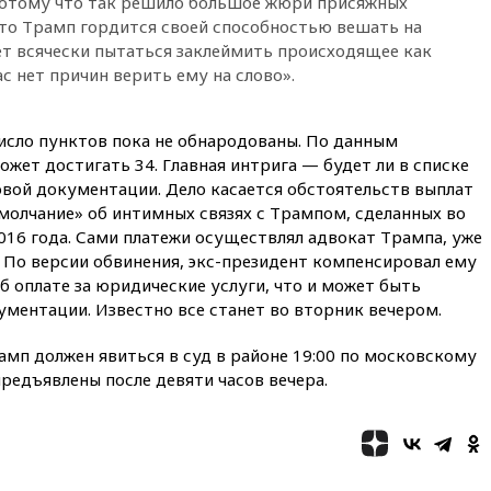
потому что так решило большое жюри присяжных
области
 что Трамп гордится своей способностью вешать на
вчера, 21:56
The Atlantic: Маск
ет всячески пытаться заклеймить происходящее как
отказал Украине в
с нет причин верить ему на слово».
использовании Starlink для
атак вглубь РФ
исло пунктов пока не обнародованы. По данным
вчера, 21:35
После пожара на
складе в Брянске возбудили
ожет достигать 34. Главная интрига — будет ли в списке
уголовное дело
овой документации. Дело касается обстоятельств выплат
молчание» об интимных связях с Трампом, сделанных во
вчера, 21:26
Лидеры сборной
РФ по гимнастике получили
16 года. Сами платежи осуществлял адвокат Трампа, уже
официальный отказ в визах от
 По версии обвинения, экс-президент компенсировал ему
Хорватии
об оплате за юридические услуги, что и может быть
ментации. Известно все станет во вторник вечером.
вчера, 21:15
Пентагон
опубликовал 16 новых видео с
НЛО
амп должен явиться в суд в районе 19:00 по московскому
редъявлены после девяти часов вечера.
вчера, 21:00
На границе
Украины с Польшей скопилось
свыше 6,5 тысячи грузовиков
вчера, 20:53
Швыдкой:
«Интервидение» точно