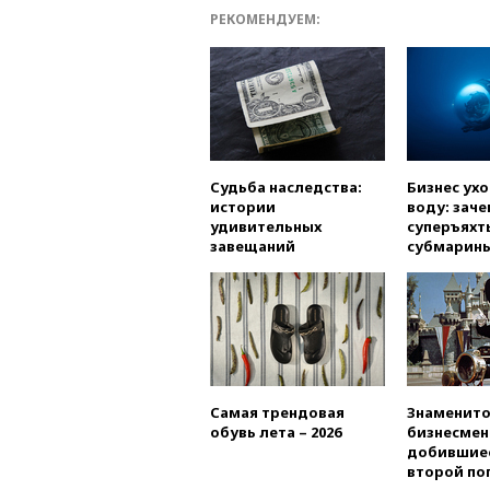
РЕКОМЕНДУЕМ:
Судьба наследства:
Бизнес ух
истории
воду: заче
удивительных
суперъяхт
завещаний
субмарин
Самая трендовая
Знаменито
обувь лета – 2026
бизнесмен
добившиес
второй по