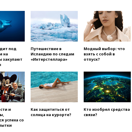
пройдет в 2026 году
вчера, 20:45
ПВО за день
сбила еще 75 украинских
беспилотников над Россией
вчера, 20:35
Велосипедист
погиб при атаке FPV-дрона в
Белгородской области
одит под
Путешествие в
Модный выбор: что
вчера, 20:30
Лидию Невзорову
м на
Исландию по следам
взять с собой в
заочно арестовали по делу о
ы закупают
«Интерстеллара»
отпуск?
финансировании
ы
экстремизма
вчера, 20:20
Суд США
постановил остановить
строительство бального зала в
Белом доме
вчера, 20:15
Сенат США
одобрил ужесточение
сти и
Как защититься от
Кто изобрел средства
санкций против России и
ы,
солнца на курорте?
связи?
Ирана
я успеха со
вчера, 20:00
СК возбудил дело
пытки
против журналистки Катерины