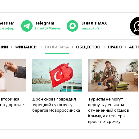
ness FM
Telegram
Канал в MAX
ой эфир
t.me/BFMnews
max.ru/bfm
НИИ
ФИНАНСЫ
ПОЛИТИКА
ОБЩЕСТВО
ПРАВО
АВТ
 вторичка
Дрон снова повредил
Туристы не могут
но дорожает
турецкий сухогруз у
вернуть деньги за
берегов Новороссийска
отмененный отдых в
Крыму, а отельеры
просят отсрочку