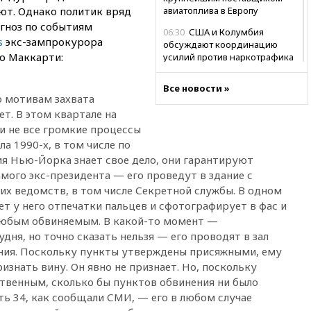
ют. Однако политик вряд
авиатоплива в Европу
огноз по событиям
06:30
США и Колумбия
s
экс-зампрокурора
обсуждают координацию
ю Маккарти:
усилий против наркотрафика
05:30
ВМС Испании усилили
Все новости »
присутствие в Сеуте на фоне
о мотивам захвата
миграционного кризиса
ет. В этом квартале на
03:30
В Минстрое сравнили
и не все громкие процессы
качество жилья в Нью-Йорке и
ла 1990-х, в том числе по
России
ия Нью-Йорка знает свое дело, они гарантируют
02:30
Трамп попросил
амого экс-президента — его проведут в здание с
отпустить его с круглого стола
их ведомств, в том числе Секретной службы. В одном
в Госдепе, чтобы «вести
т у него отпечатки пальцев и сфотографирует в фас и
войну»
 любым обвиняемым. В какой-то момент —
01:35
Мигрант погиб при
дня, но точно сказать нельзя — его проводят в зал
попытке попасть из Марокко в
ения. Поскольку пункты утверждены присяжными, ему
Сеуту на параплане
изнать вину. Он явно не признает. Но, поскольку
00:30
FT: ЕС не готов принять в
твенным, сколько бы пунктов обвинения ни было
блок Украину из-за уровня
ть 34, как сообщали СМИ, — его в любом случае
коррупции