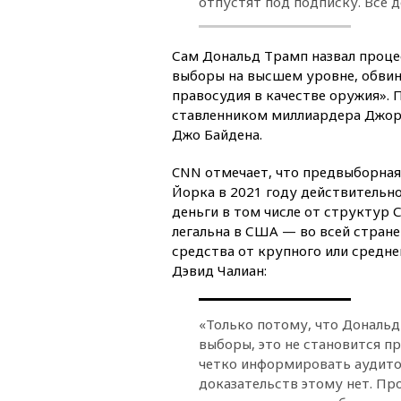
отпустят под подписку. Все 
Сам Дональд Трамп назвал проце
выборы на высшем уровне, обви
правосудия в качестве оружия». 
ставленником миллиардера Джорд
Джо Байдена.
CNN отмечает, что предвыборная
Йорка в 2021 году действительн
деньги в том числе от структур 
легальна в США — во всей стране
средства от крупного или средн
Дэвид Чалиан:
«Только потому, что Дональ
выборы, это не становится п
четко информировать аудитор
доказательств этому нет. Пр