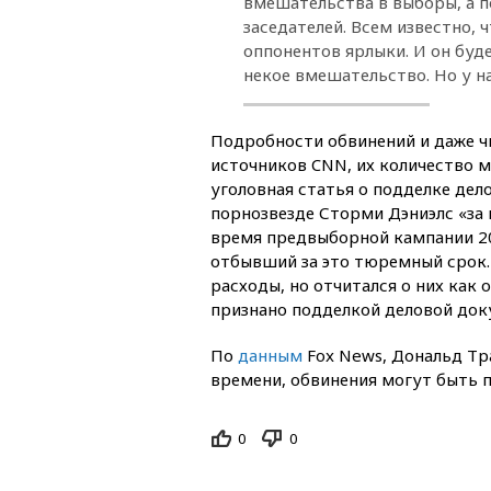
вмешательства в выборы, а 
заседателей. Всем известно,
оппонентов ярлыки. И он буд
некое вмешательство. Но у на
Подробности обвинений и даже ч
источников CNN, их количество м
уголовная статья о подделке дел
порнозвезде Сторми Дэниэлс «за 
время предвыборной кампании 20
отбывший за это тюремный срок.
расходы, но отчитался о них как 
признано подделкой деловой доку
По
данным
Fox News, Дональд Тр
времени, обвинения могут быть п
0
0