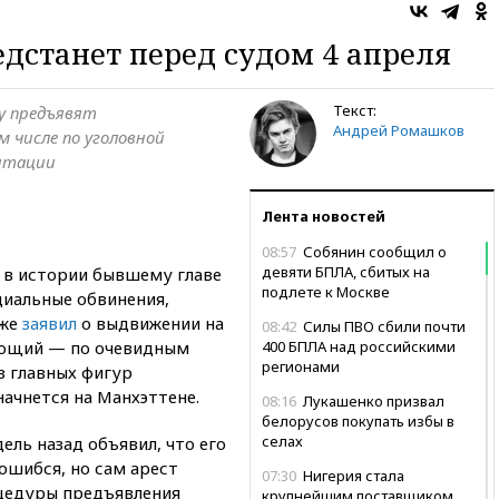
дстанет перед судом 4 апреля
Текст:
у предъявят
Андрей Ромашков
м числе по уголовной
ентации
Лента новостей
08:57
Собянин сообщил о
девяти БПЛА, сбитых на
 в истории бывшему главе
подлете к Москве
циальные обвинения,
уже
заявил
о выдвижении на
08:42
Силы ПВО сбили почти
ающий — по очевидным
400 БПЛА над российскими
регионами
з главных фигур
ачнется на Манхэттене.
08:16
Лукашенко призвал
белорусов покупать избы в
селах
ель назад объявил, что его
ошибся, но сам арест
07:30
Нигерия стала
цедуры предъявления
крупнейшим поставщиком