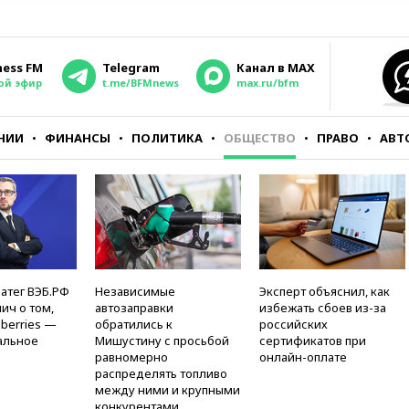
ness FM
Telegram
Канал в MAX
ой эфир
t.me/BFMnews
max.ru/bfm
НИИ
ФИНАНСЫ
ПОЛИТИКА
ОБЩЕСТВО
ПРАВО
АВТ
атег ВЭБ.РФ
Независимые
Эксперт объяснил, как
ич о том,
автозаправки
избежать сбоев из-за
berries —
обратились к
российских
альное
Мишустину с просьбой
сертификатов при
равномерно
онлайн-оплате
распределять топливо
между ними и крупными
конкурентами