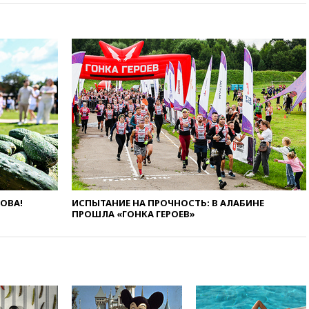
09:32
В Тверской области
обломки дрона повредили
фасад логокомплекса
Wildberries
09:18
В Ярославской области
отражена самая
массированная атака БПЛА
09:16
Трамп сообщил об
огромном запасе боеприпасов
в США
08:54
В Таиланде сегодня
прощаются с молодыми
россиянами, жестоко убитыми
в Паттайе
ЛОВА!
ИСПЫТАНИЕ НА ПРОЧНОСТЬ: В АЛАБИНЕ
ПРОШЛА «ГОНКА ГЕРОЕВ»
08:26
Летчики с упавшего
самолета в Приангарье
отделались ссадинами и
ушибами
07:40
Таджикистан и
SpaceX/Starlink расширяют
сотрудничество в сфере