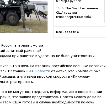
6,8 млрд рублей
16:16
The Guardian: ученые
США создали
гипоаллергенных собак
15:45
Спутник «Электро-Л» №
5 введен в эксплуатацию
Все новости »
15:35
Два человека погибли
при атаках дронов ВСУ в
Брянской области
 Россия впервые смогла
кий зенитный ракетный
15:15
В половине штатов США
радала при ракетном ударе, но не была уничтожена.и
зафиксирована вспышка
сальмонеллеза
ило, что в ночь на вторник российские военные поразили
14:57
Жара в Европе может
жал». Источник
РИА Новости
отметил, что комплекс был
нанести ущерб экономике в
засады, и что из-за высокой скорости «Кинжала»
размере €800 млрд
ела отреагировать.
14:49
Пентагон озаботился
критикой Трампа по поводу
, что не могут подтвердить информацию о повреждении
дефицита боеприпасов
краине, это заявил представитель Совета Белого дома по
14:40
В Германии задержан
и этом США готовы в случае необходимости помочь
украинец за шпионаж на