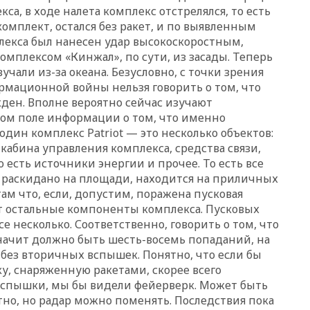
са, в ходе налета комплекс отстрелялся, то есть
13:19
WP: Трамп определился
комплект, остался без ракет, и по выявленным
со своим преемником
екса был нанесен удар высокоскоростным,
13:13
СК возбудил дело по
мплексом «Кинжал», по сути, из засады. Теперь
факту гибели женщины и
учали из-за океана. Безусловно, с точки зрения
ребенка в Раменском
ормационной войны нельзя говорить о том, что
12:57
В Луганске при ракетном
жден. Вполне вероятно сейчас изучают
ударе ВСУ по складу
ном поле информации о том, что именно
пострадали пять человек
дин комплекс Patriot — это несколько объектов:
12:44
МВД: число
 кабина управления комплекса, средства связи,
преступлений, связанных с
о есть источники энергии и прочее. То есть все
отмыванием денег, достигло
е, раскидано на площади, находится на приличных
рекордного показателя
там что, если, допустим, поражена пусковая
12:40
В Подмосковье
ют остальные компоненты комплекса. Пусковых
женщина и трехлетний
е несколько. Соответственно, говорить о том, что
ребенок погибли при падении
начит должно быть шесть-восемь попаданий, на
из окна
 без вторичных вспышек. Понятно, что если бы
12:22
В России с 1 сентября
у, снаряженную ракетами, скорее всего
изменятся билеты на
спышки, мы бы видели фейерверк. Может быть
общественный транспорт
тно, но радар можно поменять. Последствия пока
12:15
Иран и Оман