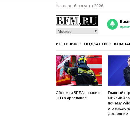
Четверг, 6 августа 2026
Busi
прям
Москва
ИНТЕРВЬЮ
ПОДКАСТЫ
КОМПА
СТИЛЬ
ТЕСТЫ
Обломки БПЛА попали в
Главный стр
НПЗ в Ярославле
Михаил Хом
почему Wild
это национ
достояние