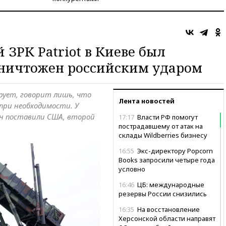
 ЗРК Patriot в Киеве был
уничтожен российским ударом
рует, говорит лишь, что
Лента новостей
ри необходимости. У
дин поставили США, второй
17:17
Власти РФ помогут
пострадавшему от атак на
склады Wildberries бизнесу
16:55
Экс-директору Popcorn
Books запросили четыре года
условно
16:46
ЦБ: международные
резервы России снизились
16:35
На восстановление
Херсонской области направят