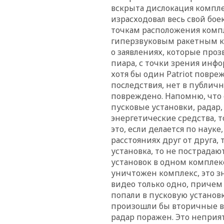
вскрыта дислокация комплек
израсходовал весь свой бое
точкам расположения компл
гиперзвуковым ракетным ко
о заявлениях, которые прозв
пиара, с точки зрения инф
хотя бы один Patriot повре
последствия, нет в публич
повреждено. Напомню, что о
пусковые установки, радар,
энергетические средства, т
это, если делается по наук
расстояниях друг от друга, 
установка, то не пострада
установок в одном комплекс
уничтожен комплекс, это з
видео только одно, причем
попали в пусковую установк
произошли бы вторичные в
радар поражен. Это неприя