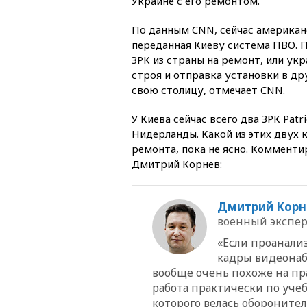
Украине с его ремонтом.
По данным CNN, сейчас американ
переданная Киеву система ПВО. П
ЗРК из страны на ремонт, или укр
строя и отправка установки в д
свою столицу, отмечает CNN.
У Киева сейчас всего два ЗРК Pat
Нидерланды. Какой из этих двух 
ремонта, пока не ясно. Комментир
Дмитрий Корнев:
Дмитрий Корн
военный эксперт
«Если проанали
кадры видеонаб
вообще очень похоже на пр
работа практически по учеб
которого велась обороните