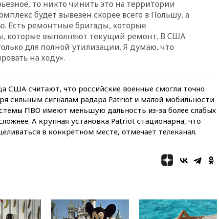
ерьезное, то никто чинить это на территории
согласовали главные пункты
комплекс будет вывезен скорее всего в Польшу, а
сделки по открытию
Ормузского пролива
ию. Есть ремонтные бригады, которые
ы, которые выполняют текущий ремонт. В США
11:58
Politico: США
 только для полной утилизации. Я думаю, что
восстановили обмен
разведданными с Украиной
овать на ходу».
11:58
Великобритания
расширила санкции против
а США считают, что российские военные смогли точно
России
ря сильным сигналам радара Patriot и малой мобильности
11:37
В Ярославской области
истемы ПВО имеют меньшую дальность из-за более слабых
обломки БПЛА упали в
сложнее. А крупная установка Patriot стационарна, что
резервуары НПЗ
еливаться в конкретном месте, отмечает телеканал.
11:19
МИД России ответил на
критику мэра Хиросимы в
годовщину ядерной
бомбардировки
10:57
Оверчук заявил о
сокращении товарооборота
России и Армении на две
трети