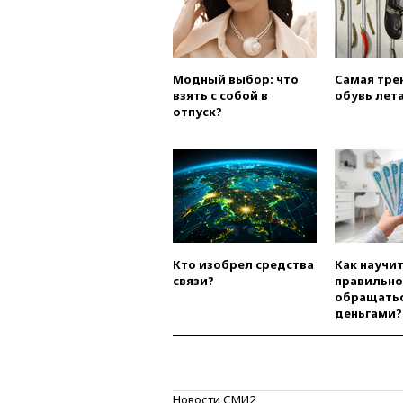
Модный выбор: что
Самая тре
взять с собой в
обувь лета
отпуск?
Кто изобрел средства
Как научи
связи?
правильно
обращатьс
деньгами?
Новости СМИ2