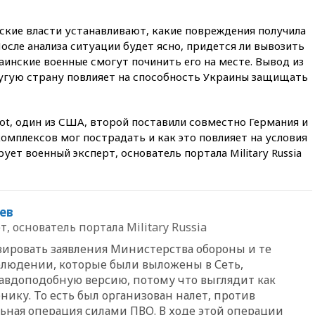
оборонном предприятии
14:21
АТОР сообщила о
ские власти устанавливают, какие повреждения получила
снижении цен на авиабилеты
осле анализа ситуации будет ясно, придется ли вывозить
в России
аинские военные смогут починить его на месте. Вывод из
14:19
Масштабный сбой
ругую страну повлияет на способность Украины защищать
произошел в рунете
14:14
«Ведомости»: Озон банк
не пострадает от британских
riot, один из США, второй поставили совместно Германия и
санкций
комплексов мог пострадать и как это повлияет на условия
ует военный эксперт, основатель портала Military Russia
13:58
Медведев назвал
Японию вассалом США
13:45
В Петербурге достроили
новый тоннель зеленой ветки
ев
метро
, основатель портала Military Russia
13:38
В эфире «Радиостанции
зировать заявления Министерства обороны и те
Судного дня» прозвучали три
сообщения
людении, которые были выложены в Сеть,
авдоподобную версию, потому что выглядит как
13:29
Восемь человек
нику. То есть был организован налет, против
пострадали при наезде
автомобиля на толпу в Омске
льная операция силами ПВО. В ходе этой операции