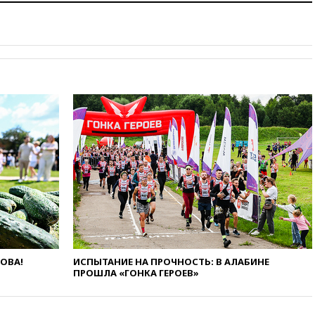
году более чем на четверть
вчера, 17:55
Мужчина получил
ранения при атаке дрона на
Белгородскую область
вчера, 17:48
Bloomberg:
авиакомпании США обязали
проверить самолеты Boeing на
наличие трещин
вчера, 17:35
В Казани
пятилетний ребенок погиб при
падении из окна десятого
этажа
вчера, 17:17
Bloomberg:
киберкомандование США
расследует серию
самоубийств своих служащих
вчера, 17:00
Сняты
ЛОВА!
ИСПЫТАНИЕ НА ПРОЧНОСТЬ: В АЛАБИНЕ
ограничения на полеты в
ПРОШЛА «ГОНКА ГЕРОЕВ»
аэропорту Геленджика
вчера, 16:50
В Братиславе