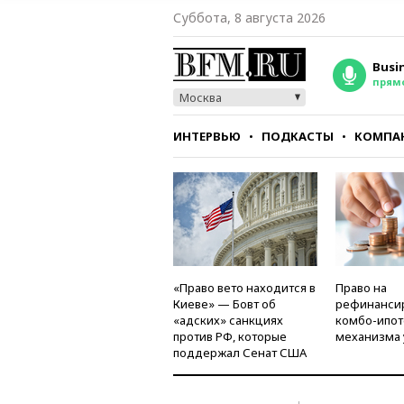
Суббота, 8 августа 2026
Busi
прям
Москва
ИНТЕРВЬЮ
ПОДКАСТЫ
КОМПА
СТИЛЬ
ТЕСТЫ
«Право вето находится в
Право на
Киеве» — Бовт об
рефинанси
«адских» санкциях
комбо-ипот
против РФ, которые
механизма 
поддержал Сенат США