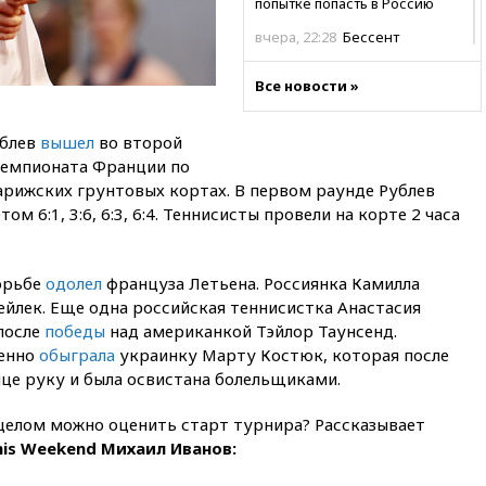
попытке попасть в Россию
вчера, 22:28
Бессент
анонсировал скорое
соглашение о прекращении
Все новости »
огня США и Ирана
вчера, 22:15
Три человека
ублев
вышел
во второй
получили ножевые ранения
 чемпионата Франции по
при нападении в Чехии
арижских грунтовых кортах. В первом раунде Рублев
вчера, 22:00
Путин поручил
ом 6:1, 3:6, 6:3, 6:4. Теннисисты провели на корте 2 часа
выделить средства на новые
РЛС для Белгородской
области
борьбе
одолел
француза Летьена. Россиянка Камилла
вчера, 21:56
The Atlantic: Маск
йлек. Еще одна российская теннисистка Анастасия
отказал Украине в
после
победы
над американкой Тэйлор Таунсенд.
использовании Starlink для
атак вглубь РФ
ренно
обыграла
украинку Марту Костюк, которая после
ице руку и была освистана болельщиками.
вчера, 21:35
После пожара на
складе в Брянске возбудили
 целом можно оценить старт турнира? Рассказывает
уголовное дело
is Weekend Михаил Иванов:
вчера, 21:26
Лидеры сборной
РФ по гимнастике получили