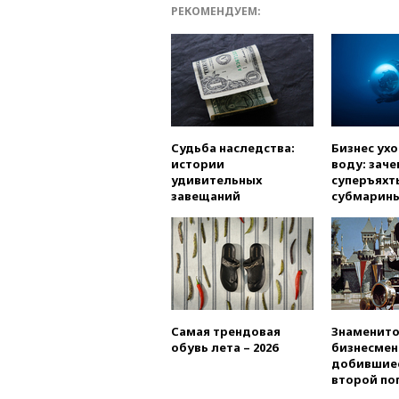
РЕКОМЕНДУЕМ:
Судьба наследства:
Бизнес ух
истории
воду: заче
удивительных
суперъяхт
завещаний
субмарин
Самая трендовая
Знаменито
обувь лета – 2026
бизнесмен
добившиес
второй по