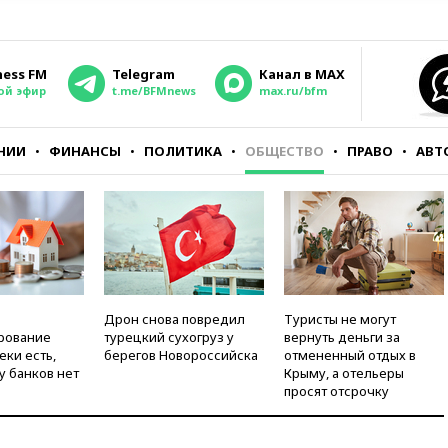
ness FM
Telegram
Канал в MAX
ой эфир
t.me/BFMnews
max.ru/bfm
НИИ
ФИНАНСЫ
ПОЛИТИКА
ОБЩЕСТВО
ПРАВО
АВТ
Дрон снова повредил
Туристы не могут
рование
турецкий сухогруз у
вернуть деньги за
еки есть,
берегов Новороссийска
отмененный отдых в
у банков нет
Крыму, а отельеры
просят отсрочку