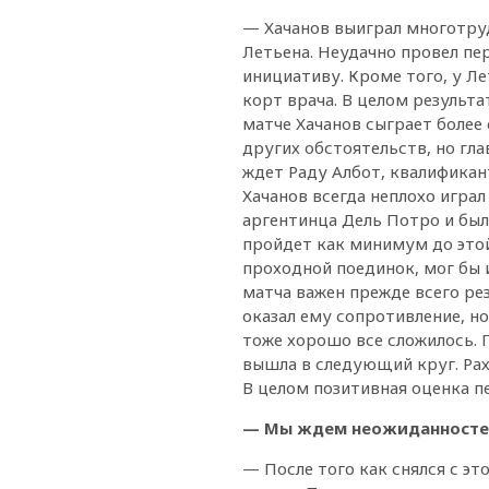
— Хачанов выиграл многотру
Летьена. Неудачно провел пе
инициативу. Кроме того, у Л
корт врача. В целом результ
матче Хачанов сыграет более 
других обстоятельств, но гла
ждет Раду Албот, квалификант
Хачанов всегда неплохо играл
аргентинца Дель Потро и был
пройдет как минимум до этой
проходной поединок, мог бы 
матча важен прежде всего рез
оказал ему сопротивление, н
тоже хорошо все сложилось. 
вышла в следующий круг. Рах
В целом позитивная оценка пе
— Мы ждем неожиданностей
— После того как снялся с э