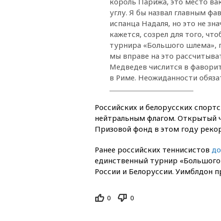
король Парижа, это место ва
углу. Я бы назвал главным ф
испанца Надаля, но это не зн
кажется, созрел для того, чт
турнира «Большого шлема», п
мы вправе на это рассчитыва
Медведев числится в фаворит
в Риме. Неожиданности обяза
Российских и белорусских спорт
нейтральным флагом. Открытый ч
Призовой фонд в этом году рекор
Ранее российских теннисистов
до
единственный турнир «Большого
России и Белоруссии. Уимблдон п
0
0