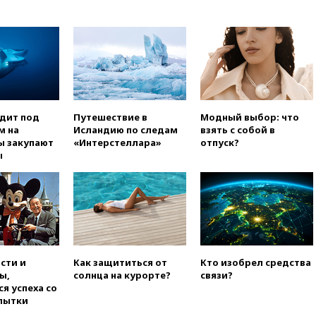
погибла во Французских
Альпах
вчера, 19:00
Открытое
горение на складе в Брянске
ликвидировано
вчера, 18:55
Минобороны
отчиталось об ударах по двум
украинским сухогрузам в
одит под
Путешествие в
Модный выбор: что
Черном море
м на
Исландию по следам
взять с собой в
ы закупают
«Интерстеллара»
отпуск?
вчера, 18:47
Школьники из РФ
ы
стали абсолютными
чемпионами на олимпиаде по
ИИ
вчера, 18:39
Два человека
погибли в результате удара
ВСУ по многоэтажке в Керчи
вчера, 18:25
Беспилотник
сти и
Как защититься от
Кто изобрел средства
атаковал турецкий сухогруз у
ы,
солнца на курорте?
связи?
побережья Новороссийска
я успеха со
пытки
вчера, 18:18
Товарооборот
Китая и России вырос в этом