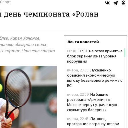
Спорт
 день чемпионата «Ролан
лев, Карен Хачанов,
Лента новостей
тапова обыграли своих
ых кортах. Что еще стоит
00:30
FT: ЕС не готов принять в
блок Украину из-за уровня
коррупции
вчера, 23:35
Лукашенко
объяснил экономическую
выгоду безвизового режима с
ЕС
вчера, 22:59
На башню
ресторана «Армения» в
Москве вернут утраченную
скульптуру балерины
вчера, 22:45
Литовец
протаранил погранпункт при