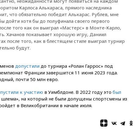
экстремизма
кантно, неожиданности могут появиться на каждом
аворитом Карлоса Алькараса, прямого наследника
вчера, 20:20
Суд США
ачит, что обязательно победит Алькарас. Рублев, мне
постановил остановить
обы дойти хотя бы до полуфинала своего первого
строительство бального зала в
Белом доме
осле того как он выиграл «Мастерс» в Монте-Карло,
ть. Хачанов показывает хорошую игру, Даниил
вчера, 20:15
Сенат США
ах после того, как в блестящем стиле выиграл турнир
одобрил ужесточение
санкций против России и
тельно будут.
Ирана
вчера, 20:00
СК возбудил дело
сменов
допустили
до турнира «Ролан Гаррос» под
против журналистки Катерины
емпионат Франции завершится 11 июня 2023 года.
Гордеевой о фейках о ВС
России
дный, почти 50 млн евро.
вчера, 19:45
ISU предоставил
пустили к участию
в Уимблдоне. В 2022 году это
был
нейтральный статус
фигуристкам Валиевой и
 шлема», на который не были допущены спортсмены из
Трусовой
ройдет в Великобритании в начале июля.
вчера, 19:35
Зеленский
впервые совершил
официальный визит в Сербию
вчера, 19:19
Россиянка