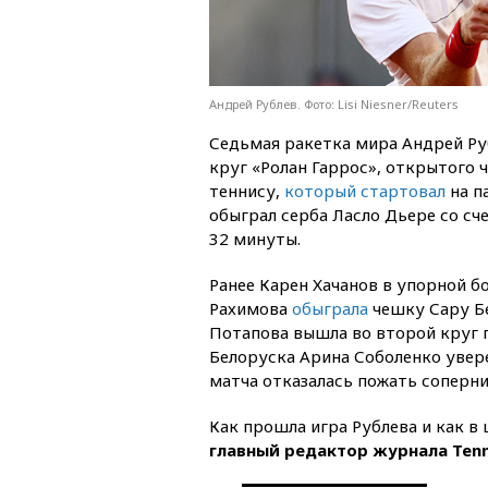
Андрей Рублев. Фото: Lisi Niesner/Reuters
Седьмая ракетка мира Андрей Р
круг «Ролан Гаррос», открытого
теннису,
который стартовал
на п
обыграл серба Ласло Дьере со счет
32 минуты.
Ранее Карен Хачанов в упорной 
Рахимова
обыграла
чешку Сару Бе
Потапова вышла во второй круг 
Белоруска Арина Соболенко уве
матча отказалась пожать соперн
Как прошла игра Рублева и как в
главный редактор журнала Tenn