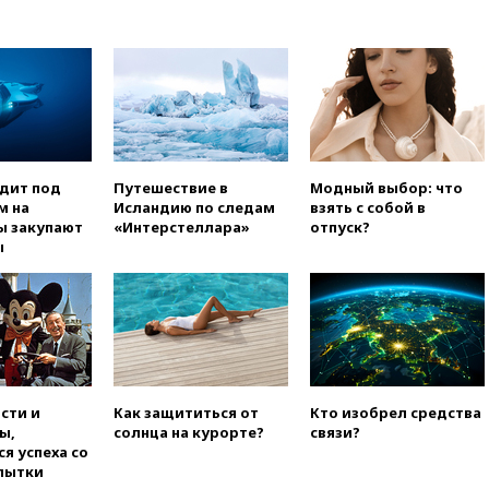
загорелся крупнейший НПЗ
Slovnaft
вчера, 16:45
«Яблоко» подаст
иск к депутату Госдумы
Алексею Журавлеву
вчера, 16:35
Мельникова и
еще шесть гимнастов сборной
России не получили визы на
одит под
Путешествие в
Модный выбор: что
ЧЕ
м на
Исландию по следам
взять с собой в
вчера, 16:16
Движение по
ы закупают
«Интерстеллара»
отпуск?
Крымскому мосту
ы
перекрывали второй раз за
день
вчера, 16:00
Создатели
пирамиды АФК «Наследие»
получили от шести до 12 лет
колонии
вчера, 15:45
Верховный суд 10
сти и
Как защититься от
Кто изобрел средства
августа рассмотрит иск о
ы,
солнца на курорте?
связи?
снятии «Яблока» с выборов
я успеха со
пытки
вчера, 15:35
Четыре человека