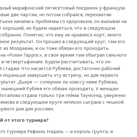
официальный отказ в визах от
дный марафонский пятисетовый поединок у француза
Хорватии
рвые две партии, но потом собрался, перехватил
вчера, 21:15
Пентагон
етьена начались проблемы со здоровьем, он вызывал на
опубликовал 16 новых видео с
ат хороший, но будем надеяться, что в следующем
НЛО
собранно. Понятно, что ему не нравился корт, много
вчера, 21:00
На границе
вное результат. Он прошел в следующий круг, там его
Украины с Польшей скопилось
 из Молдавии, и он тоже обязан его проходить.
свыше 6,5 тысячи грузовиков
 на «Ролан Гаррос», в свое время там обыграл сильного
вчера, 20:53
Швыдкой:
 в четвертьфинале. Будем рассчитывать, что он
«Интервидение» точно
 стадии. Что касается Рублева, достаточно рабочий
пройдет в 2026 году
и пораньше завершить эту встречу, но для первого
вчера, 20:45
ПВО за день
ультат. Дьере — соперник по классу ниже Рублева,
сбила еще 75 украинских
о нынешний Рублев его обязан проходить. У женщин
беспилотников над Россией
Потапова отдала только три гейма Таунсенд, уверенно
вчера, 20:35
Велосипедист
имова в следующем круге неплохо сыграла с чешкой.
погиб при атаке FPV-дрона в
рвого дня для россиян.
Белгородской области
 от этого турнира?
вчера, 20:30
Лидию Невзорову
заочно арестовали по делу о
того турнира Рафаэль Надаль
—
и король грунта, и
финансировании