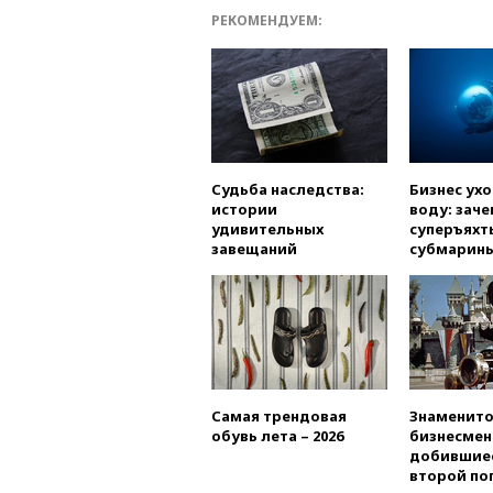
РЕКОМЕНДУЕМ:
Судьба наследства:
Бизнес ух
истории
воду: заче
удивительных
суперъяхт
завещаний
субмарин
Самая трендовая
Знаменито
обувь лета – 2026
бизнесмен
добившиес
второй по