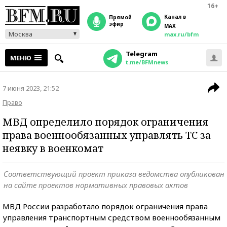
16+
Канал в
прямой
эфир
MAX
Москва
max.ru/bfm
Telegram
МЕНЮ
t.me/BFMnews
7 июня 2023, 21:52
Право
МВД определило порядок ограничения
права военнообязанных управлять ТС за
неявку в военкомат
Соответствующий проект приказа ведомства опубликован
на сайте проектов нормативных правовых актов
МВД России разработало порядок ограничения права
управления транспортным средством военнообязанным