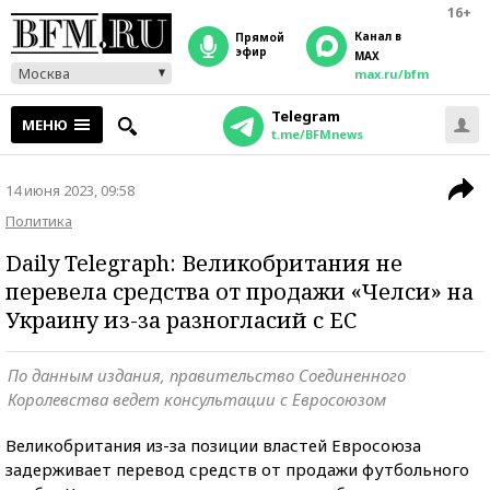
16+
Канал в
прямой
эфир
MAX
Москва
max.ru/bfm
Telegram
МЕНЮ
t.me/BFMnews
14 июня 2023, 09:58
Политика
Daily Telegraph: Великобритания не
перевела средства от продажи «Челси» на
Украину из-за разногласий с ЕС
По данным издания, правительство Соединенного
Королевства ведет консультации с Евросоюзом
Великобритания из-за позиции властей Евросоюза
задерживает перевод средств от продажи футбольного