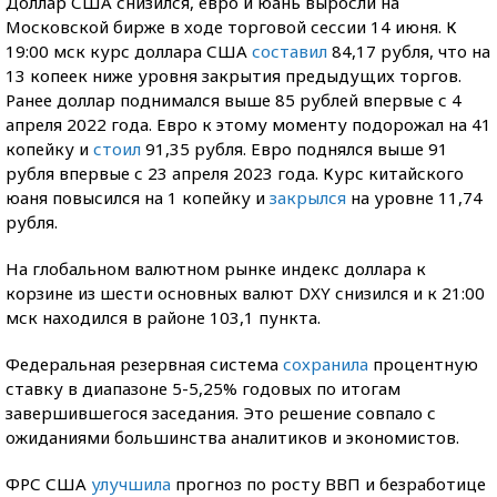
Доллар США снизился, евро и юань выросли на
Московской бирже в ходе торговой сессии 14 июня. К
19:00 мск курс доллара США
составил
84,17 рубля, что на
13 копеек ниже уровня закрытия предыдущих торгов.
Ранее доллар поднимался выше 85 рублей впервые с 4
апреля 2022 года. Евро к этому моменту подорожал на 41
копейку и
стоил
91,35 рубля. Евро поднялся выше 91
рубля впервые с 23 апреля 2023 года. Курс китайского
юаня повысился на 1 копейку и
закрылся
на уровне 11,74
рубля.
На глобальном валютном рынке индекс доллара к
корзине из шести основных валют DXY снизился и к 21:00
мск находился в районе 103,1 пункта.
Федеральная резервная система
сохранила
процентную
ставку в диапазоне 5-5,25% годовых по итогам
завершившегося заседания. Это решение совпало с
ожиданиями большинства аналитиков и экономистов.
ФРС США
улучшила
прогноз по росту ВВП и безработице