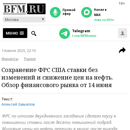
16+
Канал в
прямой
эфир
MAX
Москва
max.ru/bfm
Telegram
МЕНЮ
t.me/BFMnews
14 июня 2023, 22:10
Финансы
Рынки
Сохранение ФРС США ставки без
изменений и снижение цен на нефть.
Обзор финансового рынка от 14 июня
Текст:
Алексей Завьялов
ФРС по итогам двухдневного заседания сделала паузу в
повышении ставки после десяти повышений подряд.
Мировые цены на нефть перешли в минус после выхода