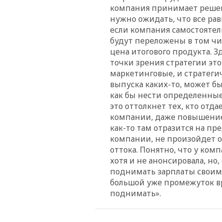
компания принимает решен
нужно ожидать, что все рав
если компания самостоятел
будут переложены в том чис
цена итогового продукта. Зд
точки зрения стратегии эт
маркетинговые, и стратеги
выпуска каких-то, может б
как бы нести определенные
это оттолкнет тех, кто отд
компании, даже повышение,
как-то там отразится на пр
компании, не произойдет от
оттока. Понятно, что у ко
хотя и не анонсировала, но,
поднимать зарплаты своим 
большой уже промежуток вр
поднимать».