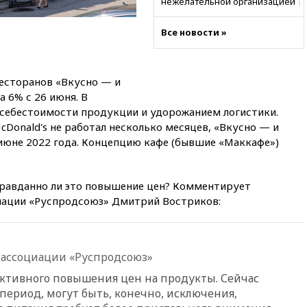
нежелательной организацией
вчера, 23:15
В Смоленске
Все новости »
ребенок и женщина погибли
при падении деревьев во
время урагана
ресторанов «Вкусно — и
вчера, 22:55
В Москве в
пятницу ожидаются ливни
 6% с 26 июня. В
себестоимости продукции и удорожанием логистики.
вчера, 22:35
Винисиус
cDonald's не работал несколько месяцев, «Вкусно — и
продлил контракт с «Реалом»
до 2032 года
 июне 2022 года. Концепцию кафе (бывшие «Маккафе»)
вчера, 22:28
Отказаться от
российского гражданства
равданно ли это повышение цен? Комментирует
станет значительно дороже
иации «Руспродсоюз» Дмитрий Востриков:
вчера, 22:20
Путин назвал 76-ю
гвардейскую десантно-
штурмовую дивизию
легендарной
ассоциации «Руспродсоюз»
вчера, 22:15
Путин заслушал
ктивного повышения цен на продукты. Сейчас
доклад о ситуации на
добропольском направлении
период, могут быть, конечно, исключения,