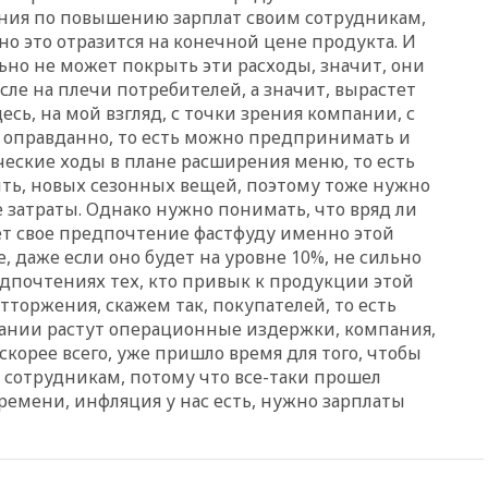
ия по повышению зарплат своим сотрудникам,
вчера, 20:35
ПВО за день
но это отразится на конечной цене продукта. И
сбила еще 281 украинский
ьно не может покрыть эти расходы, значит, они
беспилотник над Россией
ле на плечи потребителей, а значит, вырастет
вчера, 20:27
Ямпольская
есь, на мой взгляд, с точки зрения компании, с
призвала оптимизировать
о оправданно, то есть можно предпринимать и
олимпиады для поступления в
ческие ходы в плане расширения меню, то есть
вузы
ыть, новых сезонных вещей, поэтому тоже нужно
вчера, 20:15
Минтранс
 затраты. Однако нужно понимать, что вряд ли
предложил оплачивать
ает свое предпочтение фастфуду именно этой
защиту дорог от БПЛА из
 даже если оно будет на уровне 10%, не сильно
средств на ремонт
едпочтениях тех, кто привык к продукции этой
вчера, 20:00
Зеленский 8
торжения, скажем так, покупателей, то есть
августа посетит Сербию с
мпании растут операционные издержки, компания,
официальным визитом
 скорее всего, уже пришло время для того, чтобы
вчера, 19:58
В Госдуму будет
сотрудникам, потому что все-таки прошел
внесен законопроект об
емени, инфляция у нас есть, нужно зарплаты
отмене ЕГЭ
вчера, 19:50
Аэропорты Сочи и
Ярославля приостановили
работу