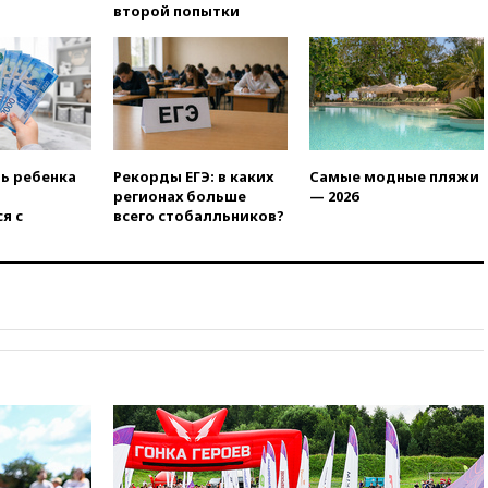
второй попытки
присоединился к критике
«Яблока»
вчера, 18:15
Четыре человека
пострадали при атаках ВСУ на
Белгородскую область
вчера, 18:00
Совет мира
выбрал подрядчика для
ть ребенка
Рекорды ЕГЭ: в каких
Самые модные пляжи
строительства военной базы в
регионах больше
— 2026
Газе
я с
всего стобалльников?
вчера, 17:50
Миронов призвал
снять «Яблоко» с выборов в
Госдуму
вчера, 17:45
Правительство
получит «золотую акцию» в
управлении аэропортом
Шереметьево
вчера, 17:35
Шесть человек
пострадали при ударе ВСУ по
автобусу в Запорожской
области