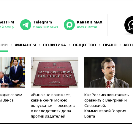
ness FM
Telegram
Канал в MAX
ой эфир
t.me/BFMnews
max.ru/bfm
НИИ
ФИНАНСЫ
ПОЛИТИКА
ОБЩЕСТВО
ПРАВО
АВТ
видит своим
«Рынок не понимает,
Как Россию попытались
м Вэнса
какие книги можно
сравнить с Венгрией и
выпускать» — эксперты
Словакией.
о последствиях дела
Комментарий Георгия
против издателей
Бовта