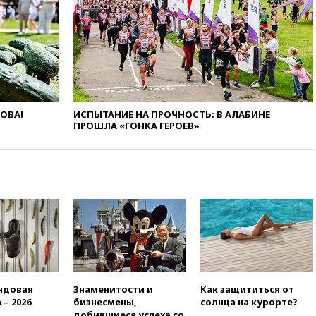
вчера, 17:25
В аэропортах
Сочи и Геленджика сняты
ограничения
вчера, 17:17
Власти РФ
помогут пострадавшему от
атак на склады Wildberries
бизнесу
вчера, 16:55
Экс-директору
ЛОВА!
ИСПЫТАНИЕ НА ПРОЧНОСТЬ: В АЛАБИНЕ
Popcorn Books запросили
ПРОШЛА «ГОНКА ГЕРОЕВ»
четыре года условно
вчера, 16:46
ЦБ:
международные резервы
России снизились
вчера, 16:35
На
восстановление Херсонской
области направят 6,8 млрд
рублей
вчера, 16:16
The Guardian:
ученые США создали
гипоаллергенных собак
ндовая
Знаменитости и
Как защититься от
 – 2026
бизнесмены,
солнца на курорте?
вчера, 15:45
Спутник
добившиеся успеха со