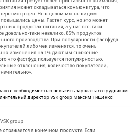
в питания требует более пристального внимания,
вчера, 21:58
Генпрокуратура
приятия может складываться конъюнктура, что
признала нежелательным в
РФ американский Human
пересмотр цен. Но в целом мы не видим
Rights Foundation
 повышались цены. Растет курс, но это может
ртных продуктах питания, а у нас все-таки
вчера, 21:35
«Аэрофлот»
отменяет часть рейсов в Сочи
е довольно-таки невелико, 85% продуктов
и Геленджик
енного производства. При популярности фастфуда
окупателей либо чек изменятся, то очень
вчера, 21:25
Руслан Терновой
выиграл золото чемпионата
ычно изменения на 1% дают им снижение
Европы в прыжках с 10-
ого что фастфуд пользуется популярностью,
метровой вышки
ельные отклонения, количество покупателей,
значительно».
вчера, 21:10
РФ не получала
обращений о прекращении
концессии строительства ж/д
в Армении
язано с необходимостью повысить зарплаты сотрудникам
вчера, 21:00
В России вновь
полнительный директор VSK group Максим Тищенко:
обсуждают эксперимент по
онлайн-продаже алкоголя
вчера, 20:45
Матвиенко:
VSK group
россиянам могут
рекомендовать не посещать
е отражается в конечном продукте. Если
Армению