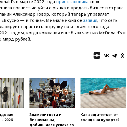
nald's в марте 2022 года
приостановила
свою
вчера, 19:35
WP: Трамп
ешила полностью уйти с рынка и продать бизнес в стране.
призвал доноров-
пании Александр Говор, который теперь управляет
республиканцев поддержать
«Вкусно — и точка». В начале июня он
заявил
, что сеть
Вэнса на выборах 2028 года
ланирует нарастить выручку по итогам этого года
вчера, 19:20
Число ломбардов
021 годом, когда компания еще была частью McDonald's и
в РФ превысило максимум
5 млрд рублей.
2022 года
вчера, 19:15
Жуковский и
аэропорт Геленджика
возобновили работу
вчера, 19:00
Путин уточнил
порядок присвоения воинских
званий добровольцам
вчера, 18:50
Euractiv: восток
Финляндии приходит в упадок
без российских туристов
вчера, 18:35
В Жуковском и
аэропорту Геленджика
ндовая
Знаменитости и
Как защититься от
введены ограничения
 – 2026
бизнесмены,
солнца на курорте?
добившиеся успеха со
вчера, 18:21
Зюганов