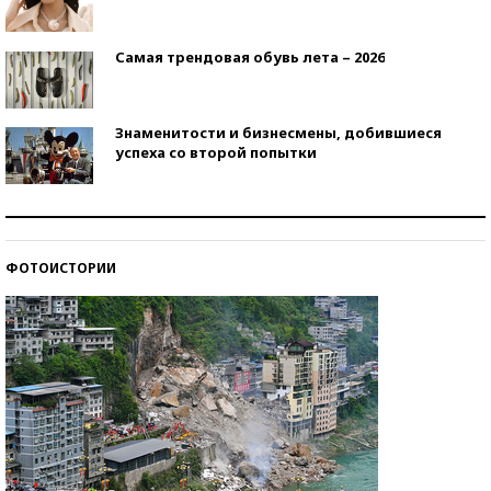
Самая трендовая обувь лета – 2026
Знаменитости и бизнесмены, добившиеся
успеха со второй попытки
Как защититься от солнца на курорте?
ФОТОИСТОРИИ
Кто изобрел средства связи?