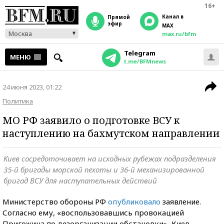
16+
Канал в
прямой
эфир
MAX
Москва
max.ru/bfm
Telegram
МЕНЮ
t.me/BFMnews
24 июня 2023, 01:22
Политика
МО РФ заявило о подготовке ВСУ к
наступлению на бахмутском направлении
Киев сосредоточивает на исходных рубежах подразделения
35-й бригады морской пехоты и 36-й механизированной
бригад ВСУ для наступательных действий
Министерство обороны РФ
опубликовало
заявление.
Согласно ему, «воспользовавшись провокацией
Пригожина по дезорганизации обстановки», Киев