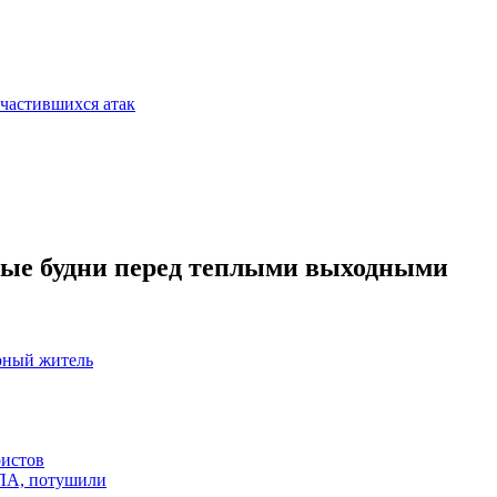
участившихся атак
вые будни перед теплыми выходными
рный житель
ристов
ПЛА, потушили