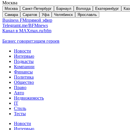
Москва
Москва
Санкт-Петербург
Барнаул
Вологда
Екатеринбург
Каз
Самара
Саратов
Уфа
Челябинск
Ярославль
Business FM
прямой эфир
Telegram
t.me/BFMnews
Канал в MAX
max.ru/bfm
Бизнес говорит:
ищем героев
Новости
Интервью
Подкасты
Компании
Финансы
Политика
Общество
Право
Авто
Недвижимость
IT
Стиль
Тесты
Новости
Интервью