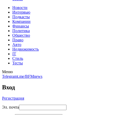
Новости
Интервью
Подкасты
Компании
Финансы
Политика
Общество
Право
Авто
Недвижимость
IT
Стиль
Тесты
Меню
Telegram
t.me/BFMnews
Вход
Регистрация
Эл. почта