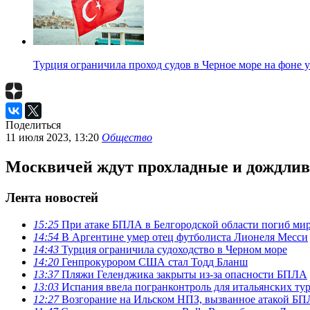
Турция ограничила проход судов в Черное море на фоне 
Поделиться
11 июля 2023, 13:20
Общество
Москвичей ждут прохладные и дождли
Лента новостей
15:25
При атаке БПЛА в Белгородской области погиб ми
14:54
В Аргентине умер отец футболиста Лионеля Месси
14:43
Турция ограничила судоходство в Черном море
14:20
Генпрокурором США стал Тодд Бланш
13:37
Пляжи Геленджика закрыты из-за опасности БПЛА
13:03
Испания ввела погранконтроль для итальянских ту
12:27
Возгорание на Ильском НПЗ, вызванное атакой Б