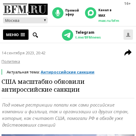
16+
Канал в
прямой
эфир
MAX
Москва
max.ru/bfm
Telegram
МЕНЮ
t.me/BFMnews
14 сентября 2023, 20:42
Политика
Актуальная тема:
Антироссийские санкции
США масштабно обновили
антироссийские санкции
Под новые рестрикции попали как сами российские
компании и физлица, так и организации из других стран,
которые, как считают США, помогали РФ в обходе уже
действовавших санкций