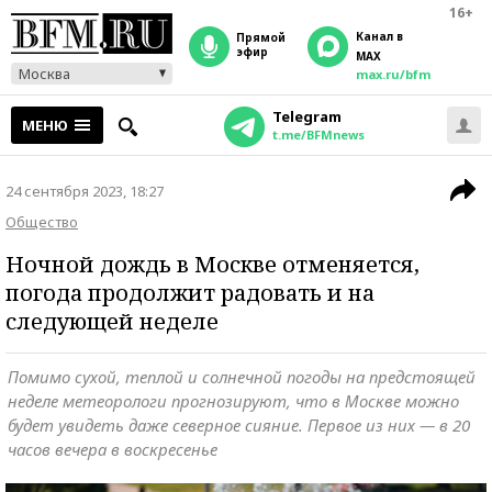
16+
Канал в
прямой
эфир
MAX
Москва
max.ru/bfm
Telegram
МЕНЮ
t.me/BFMnews
24 сентября 2023, 18:27
Общество
Ночной дождь в Москве отменяется,
погода продолжит радовать и на
следующей неделе
Помимо сухой, теплой и солнечной погоды на предстоящей
неделе метеорологи прогнозируют, что в Москве можно
будет увидеть даже северное сияние. Первое из них — в 20
часов вечера в воскресенье