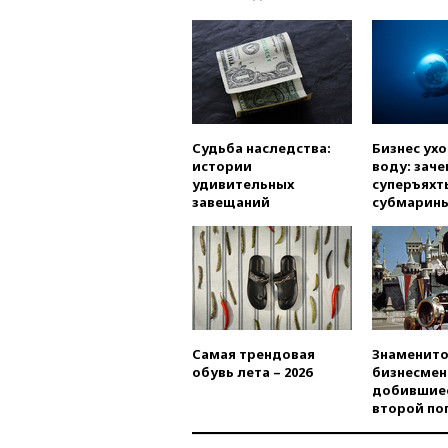
Судьба наследства:
Бизнес ух
истории
воду: заче
удивительных
суперъяхт
завещаний
субмарин
Самая трендовая
Знаменито
обувь лета – 2026
бизнесмен
добившиес
второй по