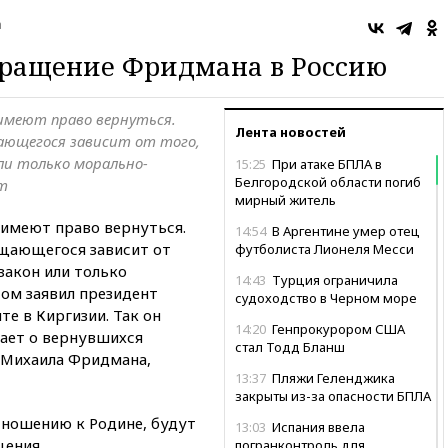
а
вращение Фридмана в Россию
имеют право вернуться.
Лента новостей
ающегося зависит от того,
или только морально-
15:25
При атаке БПЛА в
Белгородской области погиб
нт
мирный житель
 имеют право вернуться.
14:54
В Аргентине умер отец
ащающегося зависит от
футболиста Лионеля Месси
 закон или только
14:43
Турция ограничила
том заявил президент
судоходство в Черном море
е в Киргизии. Так он
14:20
Генпрокурором США
мает о вернувшихся
стал Тодд Бланш
 Михаила Фридмана,
13:37
Пляжи Геленджика
закрыты из-за опасности БПЛА
отношению к Родине, будут
13:03
Испания ввела
щения.
погранконтроль для