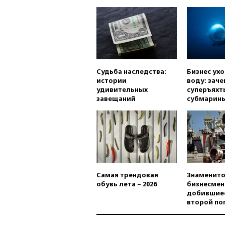
Судьба наследства:
Бизнес ух
истории
воду: заче
удивительных
суперъяхт
завещаний
субмарин
Самая трендовая
Знаменито
обувь лета – 2026
бизнесмен
добившиес
второй по