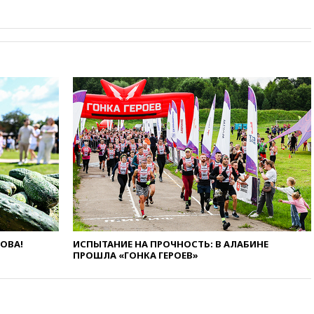
02:30
Трамп попросил
отпустить его с круглого стола
в Госдепе, чтобы «вести
войну»
01:35
Мигрант погиб при
попытке попасть из Марокко в
Сеуту на параплане
00:30
FT: ЕС не готов принять в
блок Украину из-за уровня
коррупции
вчера, 23:35
Лукашенко
объяснил экономическую
выгоду безвизового режима с
ЕС
вчера, 22:59
На башню
ресторана «Армения» в
Москве вернут утраченную
ЛОВА!
ИСПЫТАНИЕ НА ПРОЧНОСТЬ: В АЛАБИНЕ
скульптуру балерины
ПРОШЛА «ГОНКА ГЕРОЕВ»
вчера, 22:45
Литовец
протаранил погранпункт при
попытке попасть в Россию