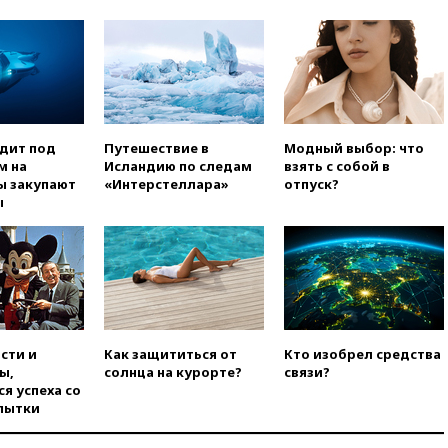
вчера, 22:28
Бессент
анонсировал скорое
соглашение о прекращении
огня США и Ирана
вчера, 22:15
Три человека
получили ножевые ранения
при нападении в Чехии
одит под
Путешествие в
Модный выбор: что
вчера, 22:00
Путин поручил
м на
Исландию по следам
взять с собой в
выделить средства на новые
ы закупают
«Интерстеллара»
отпуск?
РЛС для Белгородской
ы
области
вчера, 21:56
The Atlantic: Маск
отказал Украине в
использовании Starlink для
атак вглубь РФ
вчера, 21:35
После пожара на
складе в Брянске возбудили
сти и
Как защититься от
Кто изобрел средства
уголовное дело
ы,
солнца на курорте?
связи?
я успеха со
вчера, 21:26
Лидеры сборной
пытки
РФ по гимнастике получили
официальный отказ в визах от