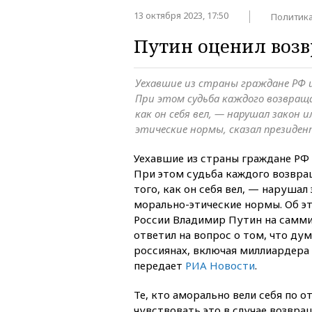
13 октября 2023, 17:50
Политик
Путин оценил воз
Уехавшие из страны граждане РФ 
При этом судьба каждого возвращ
как он себя вел, — нарушал закон 
этические нормы, сказал президе
Уехавшие из страны граждане РФ
При этом судьба каждого возвр
того, как он себя вел, — нарушал
морально-этические нормы. Об э
России Владимир Путин на саммит
ответил на вопрос о том, что ду
россиянах, включая миллиардера
передает
РИА Новости
.
Те, кто аморально вели себя по 
чувствовать это в случае возвра