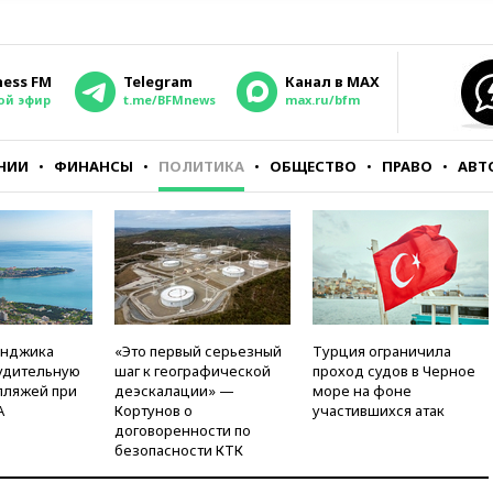
ness FM
Telegram
Канал в MAX
ой эфир
t.me/BFMnews
max.ru/bfm
НИИ
ФИНАНСЫ
ПОЛИТИКА
ОБЩЕСТВО
ПРАВО
АВТ
енджика
«Это первый серьезный
Турция ограничила
удительную
шаг к географической
проход судов в Черное
пляжей при
деэскалации» —
море на фоне
А
Кортунов о
участившихся атак
договоренности по
безопасности КТК