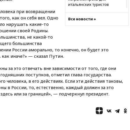
итальянских туристов
человека при возвращении
12:27
Возгорание на Ильском
ого, как он себя вел. Одно
НПЗ, вызванное атакой БПЛА,
Все новости »
ело нарушать какие-то
потушили
ошении своей Родины.
11:47
Суд оставил под
ольшинства, не какой-то
арестом Rolls-Royce блогера
яющего большинства
Лерчек
ении России аморально, то конечно, он будет это
11:07
При столкновении
 как иначе?» — сказал Путин.
катера и лодки под Самарой
погибли два человека
ны за это отвечать вне зависимости от того, где они
10:27
Движение по трассе
егодняшних поступков, отметил глава государства.
«Новороссия» восстановлено
го человека, в его действиях. Если эти действия таковы,
09:55
Силы ПВО перехватили
 в России, то, естественно, каждый должен за это
за утро 85 БПЛА над
, здесь или за границей», — подчеркнул президент.
территорией РФ
09:25
Ильский НПЗ на Кубани
загорелся после падения
обломков дрона
08:57
Собянин сообщил о
девяти БПЛА, сбитых на