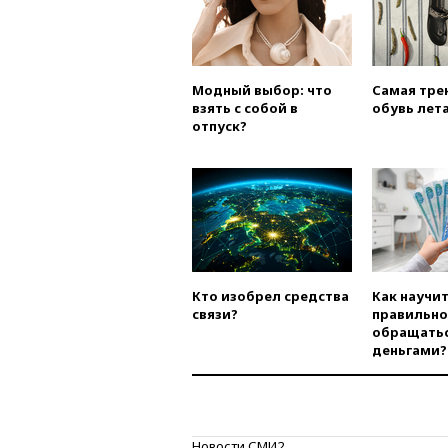
Модный выбор: что
Самая тре
взять с собой в
обувь лета
отпуск?
Кто изобрел средства
Как научи
связи?
правильно
обращатьс
деньгами?
Новости СМИ2