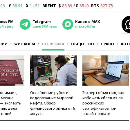
.96
€
88.91
¥
11.51
BRENT
$
83.89
/ ₽
6540
RTS
827.75
ness FM
Telegram
Канал в MAX
ой эфир
t.me/BFMnews
max.ru/bfm
НИИ
ФИНАНСЫ
ПОЛИТИКА
ОБЩЕСТВО
ПРАВО
АВТ
понимает,
Ослабление рубля и
Эксперт объяснил, как
и можно
подорожание мировой
избежать сбоев из-за
 — эксперты
нефти. Обзор
российских
виях дела
финансового рынка от 6
сертификатов при
ателей
августа
онлайн-оплате