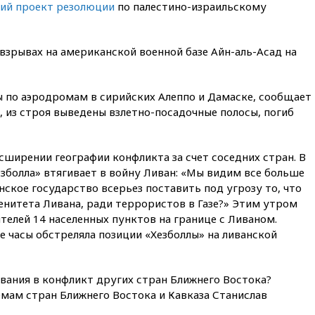
20:35
ПВО за день сбила еще
кий проект резолюции
по палестино-израильскому
281 украинский беспилотник
над Россией
взрывах на американской военной базе Айн-аль-Асад на
20:27
Ямпольская призвала
оптимизировать олимпиады
для поступления в вузы
 по аэродромам в сирийских Алеппо и Дамаске, сообщает
20:15
Минтранс предложил
 из строя выведены взлетно-посадочные полосы, погиб
оплачивать защиту дорог от
БПЛА из средств на ремонт
20:00
Зеленский 8 августа
ширении географии конфликта за счет соседних стран. В
посетит Сербию с
официальным визитом
Хезболла» втягивает в войну Ливан: «Мы видим все больше
нское государство всерьез поставить под угрозу то, что
19:58
В Госдуму будет внесен
енитета Ливана, ради террористов в Газе?» Этим утром
законопроект об отмене ЕГЭ
телей 14 населенных пунктов на границе с Ливаном.
19:50
Аэропорты Сочи и
е часы обстреляла позиции «Хезболлы» на ливанской
Ярославля приостановили
работу
19:35
WP: Трамп призвал
ивания в конфликт других стран Ближнего Востока?
доноров-республиканцев
мам стран Ближнего Востока и Кавказа Станислав
поддержать Вэнса на выборах
2028 года