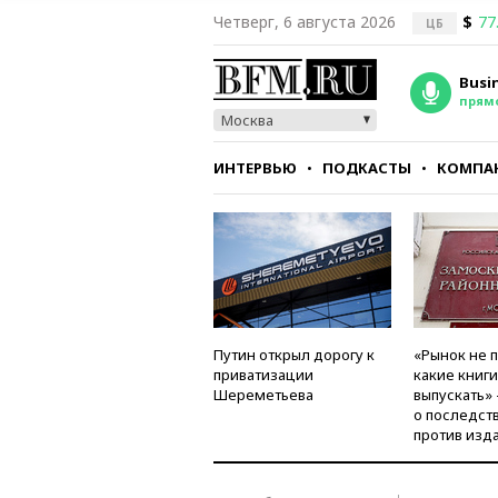
Четверг, 6 августа 2026
$
77
ЦБ
Busi
прям
Москва
ИНТЕРВЬЮ
ПОДКАСТЫ
КОМПА
СТИЛЬ
ТЕСТЫ
Путин открыл дорогу к
«Рынок не 
приватизации
какие книг
Шереметьева
выпускать»
о последст
против изд