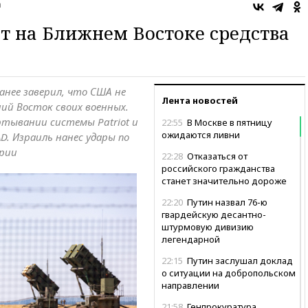
а
 на Ближнем Востоке средства
анее заверил, что США не
Лента новостей
й Восток своих военных.
ртывании системы Patriot и
22:55
В Москве в пятницу
ожидаются ливни
. Израиль нанес удары по
ирии
22:28
Отказаться от
российского гражданства
станет значительно дороже
22:20
Путин назвал 76-ю
гвардейскую десантно-
штурмовую дивизию
легендарной
22:15
Путин заслушал доклад
о ситуации на добропольском
направлении
21:58
Генпрокуратура