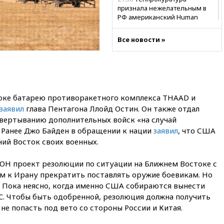
признала нежелательным в
РФ американский Human
Rights Foundation
Все новости »
21:35
«Аэрофлот» отменяет
часть рейсов в Сочи и
Геленджик
21:25
Руслан Терновой
выиграл золото чемпионата
Европы в прыжках с 10-
оке батарею противоракетного комплекса THAAD и
метровой вышки
заявил
глава Пентагона Ллойд Остин. Он также отдал
21:10
РФ не получала
звертыванию дополнительных войск «на случай
обращений о прекращении
 Ранее Джо Байден в обращении к нации
заявил
, что США
концессии строительства ж/д
ий Восток своих военных.
в Армении
21:00
В России вновь
ОН проект резолюции по ситуации на Ближнем Востоке с
обсуждают эксперимент по
 к Ирану прекратить поставлять оружие боевикам. Но
онлайн-продаже алкоголя
. Пока неясно, когда именно США собираются вынести
20:45
Матвиенко: россиянам
C. Чтобы быть одобренной, резолюция должна получить
могут рекомендовать не
не попасть под вето со стороны России и Китая.
посещать Армению