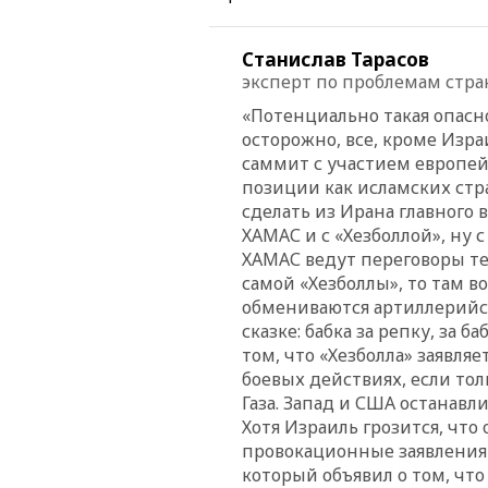
Станислав Тарасов
эксперт по проблемам стра
«Потенциально такая опасн
осторожно, все, кроме Изр
саммит с участием европей
позиции как исламских стра
сделать из Ирана главного 
ХАМАС и с «Хезболлой», ну 
ХАМАС ведут переговоры те
самой «Хезболлы», то там 
обмениваются артиллерийски
сказке: бабка за репку, за б
том, что «Хезболла» заявляе
боевых действиях, если то
Газа. Запад и США останавл
Хотя Израиль грозится, что
провокационные заявления 
который объявил о том, что 