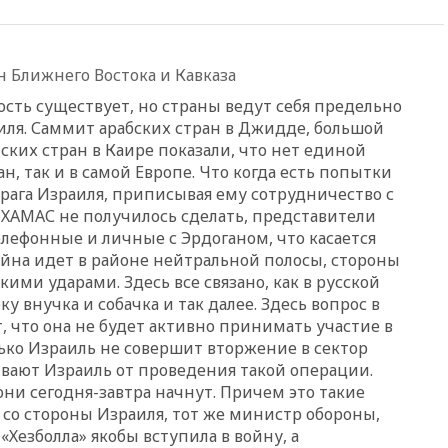
19:20
Число ломбардов в РФ
превысило максимум 2022
года
н Ближнего Востока и Кавказа
19:15
Жуковский и аэропорт
ость существует, но страны ведут себя предельно
Геленджика возобновили
аиля. Саммит арабских стран в Джидде, большой
работу
ских стран в Каире показали, что нет единой
19:00
Путин уточнил порядок
н, так и в самой Европе. Что когда есть попытки
присвоения воинских званий
врага Израиля, приписывая ему сотрудничество с
добровольцам
с ХАМАС не получилось сделать, представители
18:50
Euractiv: восток
лефонные и личные с Эрдоганом, что касается
Финляндии приходит в упадок
война идет в районе нейтральной полосы, стороны
без российских туристов
ми ударами. Здесь все связано, как в русской
18:35
В Жуковском и
абку внучка и собачка и так далее. Здесь вопрос в
аэропорту Геленджика
т, что она не будет активно принимать участие в
введены ограничения
лько Израиль не совершит вторжение в сектор
18:21
Зюганов присоединился
ивают Израиль от проведения такой операции.
к критике «Яблока»
 они сегодня-завтра начнут. Причем это такие
18:15
Четыре человека
со стороны Израиля, тот же министр обороны,
пострадали при атаках ВСУ на
«Хезболла» якобы вступила в войну, а
Белгородскую область