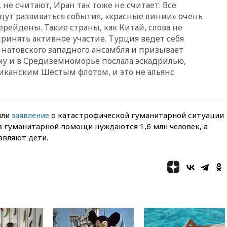
не считают, Иран так тоже не считает. Все
удут развиваться события, «красные линии» очень
18:00
Совет мира выбрал
подрядчика для
рейдены. Такие страны, как Китай, слова не
строительства военной базы в
 принять активное участие. Турция ведет себя
Газе
 натовского западного ансамбля и призывает
17:50
Миронов призвал снять
у и в Средиземноморье послала эскадрилью,
«Яблоко» с выборов в Госдуму
риканским Шестым флотом, и это не альянс
17:45
Правительство получит
«золотую акцию» в
управлении аэропортом
Шереметьево
или
заявление
о катастрофической гуманитарной ситуации
 в гуманитарной помощи нуждаются 1,6 млн человек, а
17:35
Шесть человек
пострадали при ударе ВСУ по
авляют дети.
автобусу в Запорожской
области
17:25
В аэропортах Сочи и
Геленджика сняты
ограничения
17:17
Власти РФ помогут
пострадавшему от атак на
склады Wildberries бизнесу