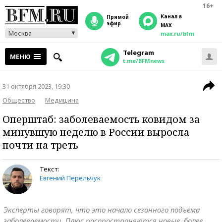
16+
Канал в
прямой
эфир
MAX
Москва
max.ru/bfm
Telegram
МЕНЮ
t.me/BFMnews
31 октября 2023, 19:30
Общество
Медицина
Оперштаб: заболеваемость ковидом за
минувшую неделю в России выросла
почти на треть
Текст:
Евгений Перельчук
Эксперты говорят, что это начало сезонного подъема
заболеваемости. Плюс распространяются новые, более