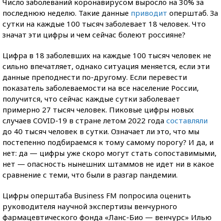
Число заболеваний коронавирусом выросло на 30% за
последнюю неделю. Такие данные
приводит
оперштаб. За
сутки на каждые 100 тысяч заболевает 18 человек. Что
значат эти цифры и чем сейчас болеют россияне?
Цифра в 18 заболевших на каждые 100 тысяч человек не
сильно впечатляет, однако ситуация меняется, если эти
данные преподнести по-другому. Если перевести
показатель заболеваемости на все население России,
получится, что сейчас каждые сутки заболевает
примерно 27 тысяч человек. Пиковые цифры новых
случаев
COVID-19
в стране летом 2022 года
составляли
до 40 тысяч человек в сутки. Означает ли это, что мы
постепенно подбираемся к тому самому порогу? И да, и
нет: да — цифры уже скоро могут стать сопоставимыми,
нет — опасность нынешних штаммов не идет ни в какое
сравнение с теми, что были в разгар пандемии.
Цифры оперштаба
Business FM
попросила оценить
руководителя научной экспертизы венчурного
фармацевтического фонда «Ланс-Био — венчурс» Илью