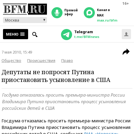
16+
Канал в
прямой
эфир
MAX
Москва
max.ru/bfm
Telegram
МЕНЮ
t.me/BFMnews
7 мая 2010, 15:49
Общество
Происшествия
Право
Депутаты не попросят Путина
приостановить усыновление в США
Госдума отказалась просить премьера-министра России
Владимира Путина приостановить процесс усыновления
российских детей в США
Госдума отказалась просить премьера-министра России
Владимира Путина приостановить процесс усыновления
российских детей в США, сообщает
РИА «Новости»
.