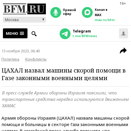
16+
Канал в
прямой
эфир
MAX
Москва
max.ru/bfm
Telegram
МЕНЮ
t.me/BFMnews
13 ноября 2023, 06:40
Политика
Конфликты
ЦАХАЛ назвал машины скорой помощи в
Газе законными военными целями
В пресс-службе Армии обороны Израиля пояснили, что
транспортные средства нередко используются движением
ХАМАС
Армия обороны Израиля (ЦАХАЛ) назвала машины скорой
помощи и больницы в секторе Газа законными военными
целями. В армейской пресс-службе пояснили, что