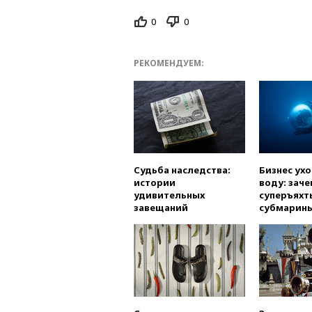
0
0
РЕКОМЕНДУЕМ:
Судьба наследства:
Бизнес ух
истории
воду: заче
удивительных
суперъяхт
завещаний
субмарин