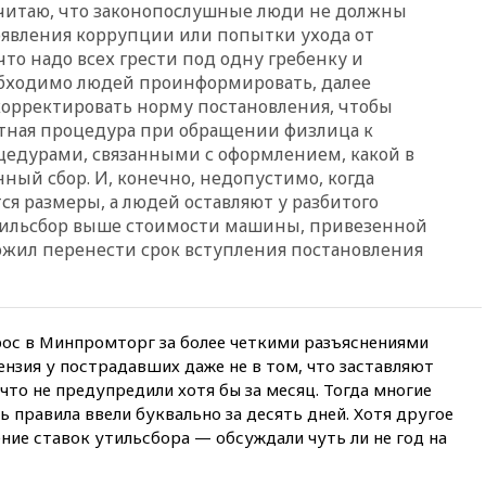
Считаю, что законопослушные люди не должны
США стал Тодд Бланш
роявления коррупции или попытки ухода от
вчера, 13:37
Пляжи
 что надо всех грести под одну гребенку и
Геленджика закрыты из-за
обходимо людей проинформировать, далее
опасности БПЛА
корректировать норму постановления, чтобы
вчера, 13:03
Испания ввела
ятная процедура при обращении физлица к
погранконтроль для
цедурами, связанными с оформлением, какой в
итальянских туристов
ный сбор. И, конечно, недопустимо, когда
вчера, 12:27
Возгорание на
я размеры, а людей оставляют у разбитого
Ильском НПЗ, вызванное
 утильсбор выше стоимости машины, привезенной
атакой БПЛА, потушили
ожил перенести срок вступления постановления
вчера, 11:47
Суд оставил под
арестом Rolls-Royce блогера
Лерчек
рос в Минпромторг за более четкими разъяснениями
вчера, 11:07
При
столкновении катера и лодки
ензия у пострадавших даже не в том, что заставляют
под Самарой погибли два
 что не предупредили хотя бы за месяц. Тогда многие
человека
ь правила ввели буквально за десять дней. Хотя другое
вчера, 10:27
Движение по
ие ставок утильсбора — обсуждали чуть ли не год на
трассе «Новороссия»
восстановлено