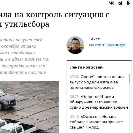
яла на контроль ситуацию с
 утильсбора
Текст:
давших покупателей
Евгений Перельчук
е октября ставка
сьма с подобными
и в адрес Business FM.
 пострадавшими, а в
Лента новостей
проработать получше
07:40
OpenAI приостановила
выпуск модели Astra и-за
потенциальных рисков
06:25
У берегов Италии
обнаружили затонувшее
судно древнеримских времен
05:10
«Одиссея» Нолана
собрала в мировом прокате
свыше $1 млрд