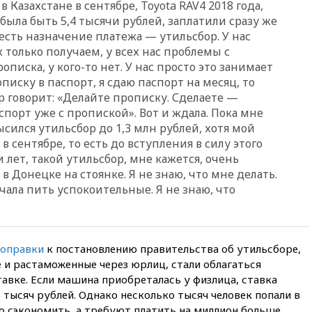
председатель Верховного
 Казахстане в сентябре, Toyota RAV4 2018 года,
суда Венгрии согласился стать
 была быть 5,4 тысячи рублей, заплатили сразу же
президентом республики
, есть назначение платежа — утильсбор. У нас
вчера, 20:58
Финляндия
 только получаем, у всех нас проблемы с
введет экзамен для
рописка, у кого-то нет. У нас просто это занимает
претендентов на получение
писку в паспорт, я сдаю паспорт на месяц, то
гражданства
р говорит: «Делайте прописку. Сделаете —
вчера, 20:12
Минобороны
порт уже с пропиской». Вот и ждала. Пока мне
Болгарии: упавший в стране
сился утильсбор до 1,3 млн рублей, хотя мой
беспилотник, скорее всего,
в сентябре, то есть до вступления в силу этого
был украинским
 лет, такой утильсбор, мне кажется, очень
вчера, 19:29
ОАЭ обвинили
в Донецке на стоянке. Я не знаю, что мне делать.
Иран в атаке на судно
ачала пить успокоительные. Я не знаю, что
нефтяной компании ADNOC в
Ормузе
вчера, 18:56
«Газпром»: объем
газа в европейских подземных
оправки
к постановлению правительства об утильсборе,
хранилищах достиг
антирекорда
 и растаможенные через юрлиц, стали облагаться
авке. Если машина приобреталась у физлица, ставка
вчера, 18:25
ТАСС: Уиткофф и
5 тысяч рублей. Однако несколько тысяч человек попали в
Кушнер могут вскоре посетить
о сэкономить, а требуют платить на миллион больше.
Москву и Киев