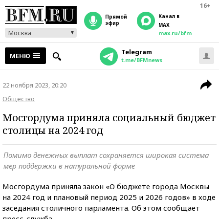
16+
Канал в
прямой
эфир
MAX
Москва
max.ru/bfm
Telegram
МЕНЮ
t.me/BFMnews
22 ноября 2023, 20:20
Общество
Мосгордума приняла социальный бюджет
столицы на 2024 год
Помимо денежных выплат сохраняется широкая система
мер поддержки в натуральной форме
Мосгордума приняла закон «О бюджете города Москвы
на 2024 год и плановый период 2025 и 2026 годов» в ходе
заседания столичного парламента. Об этом сообщает
пресс-служба.