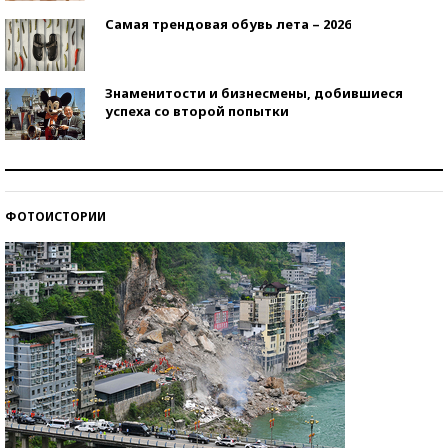
Самая трендовая обувь лета – 2026
Знаменитости и бизнесмены, добившиеся
успеха со второй попытки
Как защититься от солнца на курорте?
ФОТОИСТОРИИ
Кто изобрел средства связи?