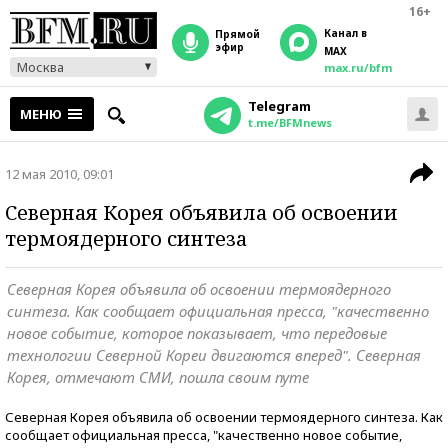
16+
Канал в
прямой
эфир
MAX
Москва
max.ru/bfm
Telegram
МЕНЮ
t.me/BFMnews
12 мая 2010, 09:01
Северная Корея объявила об освоении
термоядерного синтеза
Северная Корея объявила об освоении термоядерного
синтеза. Как сообщает официальная пресса, "качественно
новое событие, которое показывает, что передовые
технологии Северной Кореи двигаются вперед". Северная
Корея, отмечают СМИ, пошла своим путе
Северная Корея объявила об освоении термоядерного синтеза. Как
сообщает официальная пресса, "качественно новое событие,