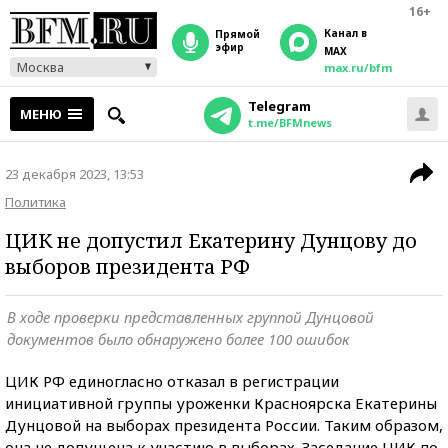
16+
Канал в
прямой
эфир
MAX
Москва
max.ru/bfm
Telegram
МЕНЮ
t.me/BFMnews
23 декабря 2023, 13:53
Политика
ЦИК не допустил Екатерину Дунцову до
выборов президента РФ
В ходе проверки представленных группой Дунцовой
документов было обнаружено более 100 ошибок
ЦИК РФ единогласно отказал в регистрации
инициативной группы уроженки Красноярска Екатерины
Дунцовой на выборах президента России. Таким образом,
она не допущена к участию в выборах. Заседание ЦИК по