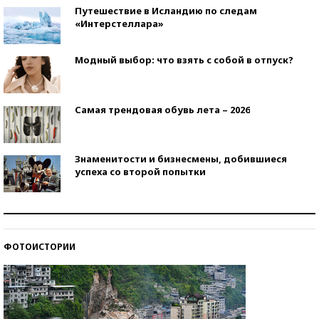
Путешествие в Исландию по следам
«Интерстеллара»
Модный выбор: что взять с собой в отпуск?
Самая трендовая обувь лета – 2026
Знаменитости и бизнесмены, добившиеся
успеха со второй попытки
Как защититься от солнца на курорте?
ФОТОИСТОРИИ
Кто изобрел средства связи?