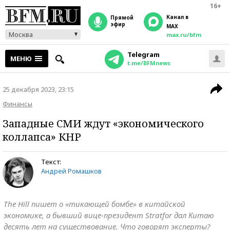
16+
Канал в
прямой
эфир
MAX
Москва
max.ru/bfm
Telegram
МЕНЮ
t.me/BFMnews
25 декабря 2023, 23:15
Финансы
Западные СМИ ждут «экономического
коллапса» КНР
Текст:
Андрей Ромашков
The Hill пишет о «тикающей бомбе» в китайской
экономике, а бывший вице-президент Stratfor дал Китаю
десять лет на существование. Что говорят эксперты?