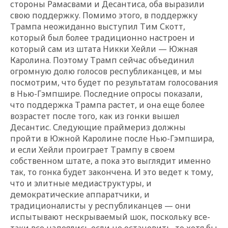
стороны Рамасвами и Десантиса, оба выразили
свою поддержку. Помимо этого, в поддержку
Трампа неожиданно выступил Тим Скотт,
который был более традиционно настроен и
который сам из штата Никки Хейли — Южная
Каролина. Поэтому Трамп сейчас объединил
огромную долю голосов республиканцев, и мы
посмотрим, что будет по результатам голосования
в Нью-
Гэмпшире
. Последние опросы показали,
что поддержка Трампа растет, и она еще более
возрастет после того, как из гонки вышел
Десантис. Следующие праймериз должны
пройти в Южной Каролине после Нью-
Гэмпшира
,
и если Хейли проиграет Трампу в своем
собственном штате, а пока это выглядит именно
так, то гонка будет закончена. И это ведет к тому,
что и элитные медиаструктуры, и
демократические аппаратчики, и
традиционалисты у республиканцев — они
испытывают нескрываемый шок, поскольку все-
таки все надеялись если не остановить, то хотя бы