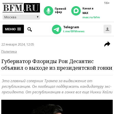
16+
Канал в
прямой
эфир
MAX
Москва
max.ru/bfm
Telegram
МЕНЮ
t.me/BFMnews
22 января 2024, 12:05
Политика
Губернатор Флориды Рон Десантис
объявил о выходе из президентской гонки
Это главный соперник Трампа за выдвижение от
республиканцев. Он пообещал поддержать кандидатуру экс-
президента. От республиканцев в гонке все еще Никки Хейли