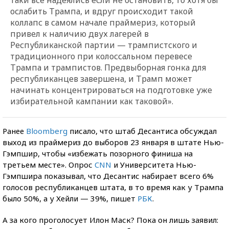
ослабить Трампа, и вдруг происходит такой
коллапс в самом начале праймериз, который
привел к наличию двух лагерей в
Республиканской партии — трампистского и
традиционного при колоссальном перевесе
Трампа и трампистов. Предвыборная гонка для
республиканцев завершена, и Трамп может
начинать концентрироваться на подготовке уже
избирательной кампании как таковой».
Ранее
Bloomberg
писало, что штаб Десантиса обсуждал
выход из праймериз до выборов 23 января в штате Нью-
Гэмпшир, чтобы «избежать позорного финиша на
третьем месте». Опрос
CNN
и Университета Нью-
Гэмпшира показывал, что Десантис набирает всего 6%
голосов республиканцев штата, в то время как у Трампа
было 50%, а у Хейли — 39%, пишет
РБК
.
А за кого проголосует Илон Маск? Пока он лишь заявил: