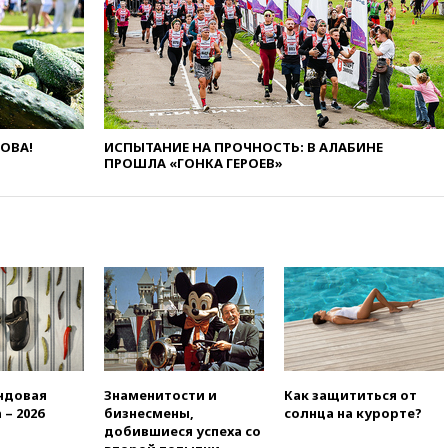
сбила еще 281 украинский
беспилотник над Россией
вчера, 20:27
Ямпольская
призвала оптимизировать
олимпиады для поступления в
вузы
ЛОВА!
ИСПЫТАНИЕ НА ПРОЧНОСТЬ: В АЛАБИНЕ
вчера, 20:15
Минтранс
ПРОШЛА «ГОНКА ГЕРОЕВ»
предложил оплачивать
защиту дорог от БПЛА из
средств на ремонт
вчера, 20:00
Зеленский 8
августа посетит Сербию с
официальным визитом
вчера, 19:58
В Госдуму будет
внесен законопроект об
отмене ЕГЭ
вчера, 19:50
Аэропорты Сочи и
Ярославля приостановили
ндовая
Знаменитости и
Как защититься от
работу
 – 2026
бизнесмены,
солнца на курорте?
добившиеся успеха со
вчера, 19:35
WP: Трамп