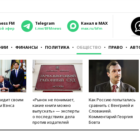
ness FM
Telegram
Канал в MAX
ой эфир
t.me/BFMnews
max.ru/bfm
НИИ
ФИНАНСЫ
ПОЛИТИКА
ОБЩЕСТВО
ПРАВО
АВТ
видит своим
«Рынок не понимает,
Как Россию попытались
м Вэнса
какие книги можно
сравнить с Венгрией и
выпускать» — эксперты
Словакией.
о последствиях дела
Комментарий Георгия
против издателей
Бовта