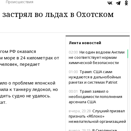
Происшествия
 застрял во льдах в Охотском
Лента новостей
гом РФ оказался
02:00
Ни один водоем Англии
м море в 24 километрах от
не соответствует нормам
химической безопасности
 человек, передает
01:00
Трамп: США сами
нуждаются в дальнобойных
ракетах и системах Patriot
ило о проблеме японской
ила к танкеру ледокол, но
00:01
Трамп заявил о
ить судно не удалось.
необходимости пополнения
ат.
арсенала США
вчера, 23:28
Слуцкий призвал
признать «Яблоко»
нежелательной организацией
вчера, 23:15
В Смоленске