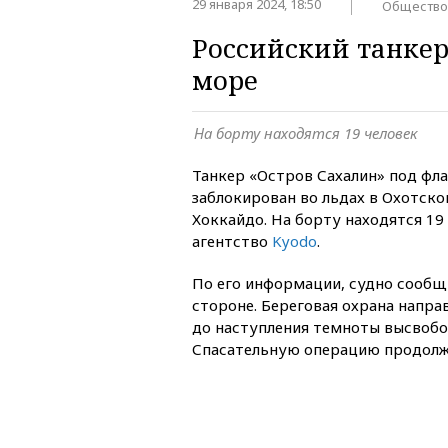
29 января 2024, 18:50
Общество
Российский танкер
море
На борту находятся 19 человек
Танкер «Остров Сахалин» под фла
заблокирован во льдах в Охотско
Хоккайдо. На борту находятся 19
агентство
Kyodo
.
По его информации, судно сообщ
стороне. Береговая охрана направ
до наступления темноты высвобод
Спасательную операцию продолж