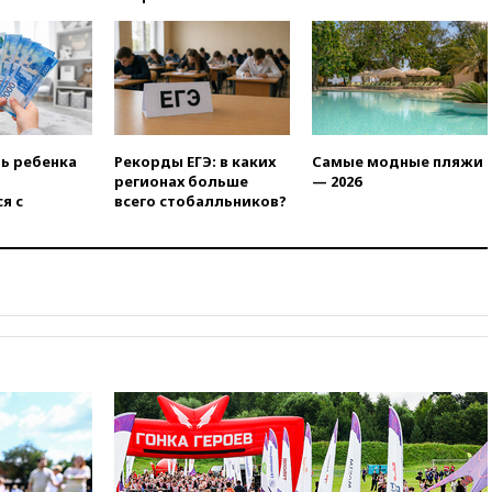
РФ американский Human
Rights Foundation
вчера, 21:35
«Аэрофлот»
отменяет часть рейсов в Сочи
и Геленджик
вчера, 21:25
Руслан Терновой
выиграл золото чемпионата
ть ребенка
Рекорды ЕГЭ: в каких
Самые модные пляжи
Европы в прыжках с 10-
регионах больше
— 2026
метровой вышки
я с
всего стобалльников?
вчера, 21:10
РФ не получала
обращений о прекращении
концессии строительства ж/д
в Армении
вчера, 21:00
В России вновь
обсуждают эксперимент по
онлайн-продаже алкоголя
вчера, 20:45
Матвиенко:
россиянам могут
рекомендовать не посещать
Армению
вчера, 20:35
ПВО за день