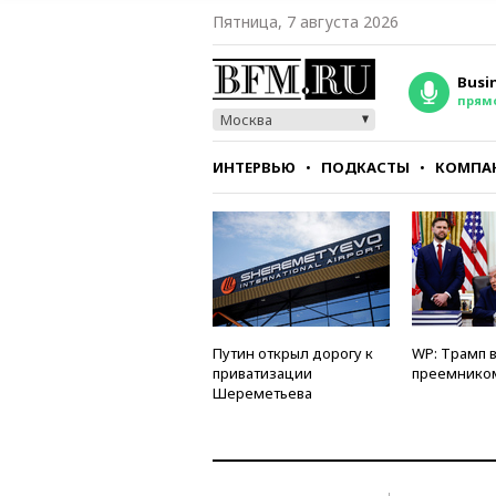
Пятница, 7 августа 2026
Busi
прям
Москва
ИНТЕРВЬЮ
ПОДКАСТЫ
КОМПА
СТИЛЬ
ТЕСТЫ
Путин открыл дорогу к
WP: Трамп 
приватизации
преемнико
Шереметьева