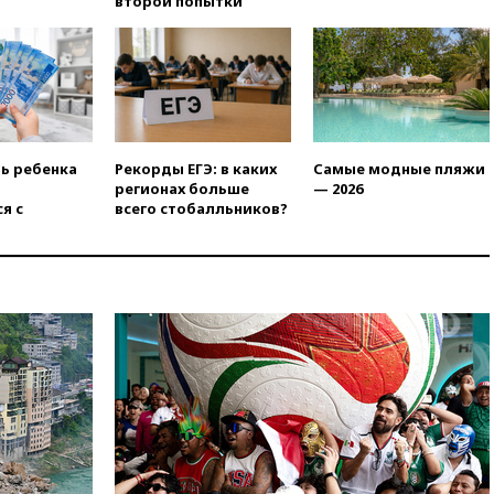
второй попытки
призвал доноров-
республиканцев поддержать
Вэнса на выборах 2028 года
вчера, 19:20
Число ломбардов
в РФ превысило максимум
2022 года
вчера, 19:15
Жуковский и
ть ребенка
Рекорды ЕГЭ: в каких
Самые модные пляжи
аэропорт Геленджика
регионах больше
— 2026
возобновили работу
я с
всего стобалльников?
вчера, 19:00
Путин уточнил
порядок присвоения воинских
званий добровольцам
вчера, 18:50
Euractiv: восток
Финляндии приходит в упадок
без российских туристов
вчера, 18:35
В Жуковском и
аэропорту Геленджика
введены ограничения
вчера, 18:21
Зюганов
присоединился к критике
«Яблока»