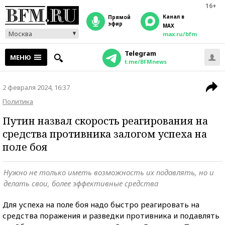
16+
Канал в
прямой
эфир
MAX
Москва
max.ru/bfm
Telegram
МЕНЮ
t.me/BFMnews
2 февраля 2024, 16:37
Политика
Путин назвал скорость реагирования на
средства противника залогом успеха на
поле боя
Нужно не только иметь возможность их подавлять, но и
делать свои, более эффективные средства
Для успеха на поле боя надо быстро реагировать на
средства поражения и разведки противника и подавлять