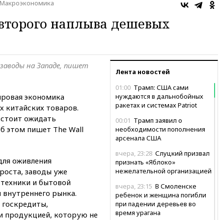
Макроэкономика
второго наплыва дешевых
заводы на Западе, пишет
Лента новостей
01:00
Трамп: США сами
мировая экономика
нуждаются в дальнобойных
ракетах и системах Patriot
 китайских товаров.
 стоит ожидать
00:01
Трамп заявил о
б этом пишет The Wall
необходимости пополнения
арсенала США
вчера, 23:28
Слуцкий призвал
для оживления
признать «Яблоко»
роста, заводы уже
нежелательной организацией
техники и бытовой
вчера, 23:15
В Смоленске
 внутреннего рынка.
ребенок и женщина погибли
 госкредиты,
при падении деревьев во
время урагана
 продукцией, которую не