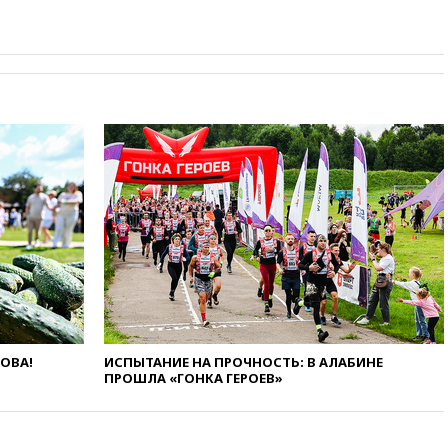
призвала оптимизировать
олимпиады для поступления в
вузы
вчера, 20:15
Минтранс
предложил оплачивать
защиту дорог от БПЛА из
средств на ремонт
вчера, 20:00
Зеленский 8
августа посетит Сербию с
официальным визитом
вчера, 19:58
В Госдуму будет
внесен законопроект об
отмене ЕГЭ
вчера, 19:50
Аэропорты Сочи и
Ярославля приостановили
работу
ЛОВА!
ИСПЫТАНИЕ НА ПРОЧНОСТЬ: В АЛАБИНЕ
вчера, 19:35
WP: Трамп
ПРОШЛА «ГОНКА ГЕРОЕВ»
призвал доноров-
республиканцев поддержать
Вэнса на выборах 2028 года