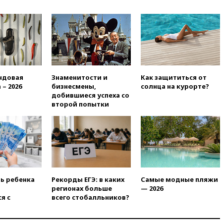
отменяет часть рейсов в Сочи
и Геленджик
вчера, 21:25
Руслан Терновой
выиграл золото чемпионата
Европы в прыжках с 10-
метровой вышки
вчера, 21:10
РФ не получала
ндовая
Знаменитости и
Как защититься от
обращений о прекращении
 – 2026
бизнесмены,
солнца на курорте?
концессии строительства ж/д
добившиеся успеха со
в Армении
второй попытки
вчера, 21:00
В России вновь
обсуждают эксперимент по
онлайн-продаже алкоголя
вчера, 20:45
Матвиенко:
россиянам могут
рекомендовать не посещать
Армению
ть ребенка
Рекорды ЕГЭ: в каких
Самые модные пляжи
вчера, 20:35
ПВО за день
регионах больше
— 2026
сбила еще 281 украинский
я с
всего стобалльников?
беспилотник над Россией
вчера, 20:27
Ямпольская