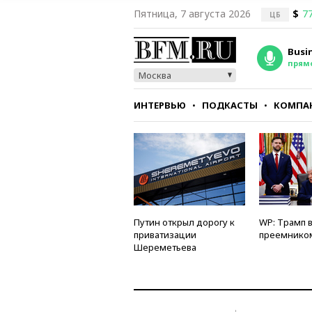
Пятница, 7 августа 2026
$
77
ЦБ
Busi
прям
Москва
ИНТЕРВЬЮ
ПОДКАСТЫ
КОМПА
СТИЛЬ
ТЕСТЫ
Путин открыл дорогу к
WP: Трамп 
приватизации
преемнико
Шереметьева