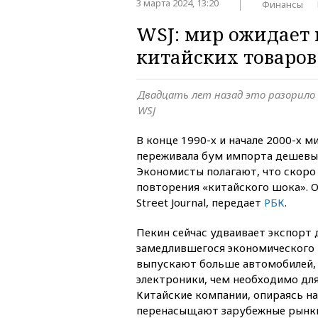
3 марта 2024, 13:20
Финансы
WSJ: мир ожидает 
китайских товаров
Двадцать лет назад это разорило 
WSJ
В конце 1990-х и начале 2000-х 
переживала бум импорта дешевых
Экономисты полагают, что скоро
повторения «китайского шока». О
Street Journal, передает
РБК
.
Пекин сейчас удваивает экспорт 
замедлившегося экономического 
выпускают больше автомобилей, 
электроники, чем необходимо для
Китайские компании, опираясь на
перенасыщают зарубежные рынки