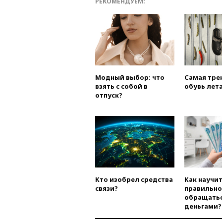
РЕКОМЕНДУЕМ:
Модный выбор: что
Самая тре
взять с собой в
обувь лета
отпуск?
Кто изобрел средства
Как научи
связи?
правильно
обращатьс
деньгами?