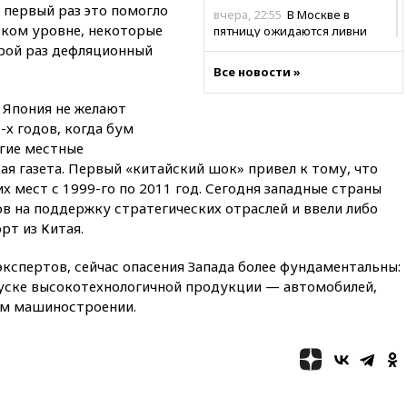
 первый раз это помогло
вчера, 22:55
В Москве в
ком уровне, некоторые
пятницу ожидаются ливни
рой раз дефляционный
вчера, 22:35
Винисиус
Все новости »
продлил контракт с «Реалом»
до 2032 года
 Япония не желают
вчера, 22:28
Отказаться от
-х годов, когда бум
российского гражданства
гие местные
станет значительно дороже
я газета. Первый «китайский шок» привел к тому, что
вчера, 22:20
Путин назвал 76-ю
х мест с 1999-го по 2011 год. Сегодня западные страны
гвардейскую десантно-
в на поддержку стратегических отраслей и ввели либо
штурмовую дивизию
рт из Китая.
легендарной
вчера, 22:15
Путин заслушал
кспертов, сейчас опасения Запада более фундаментальны:
доклад о ситуации на
уске высокотехнологичной продукции — автомобилей,
добропольском направлении
м машиностроении.
вчера, 21:58
Генпрокуратура
признала нежелательным в
РФ американский Human
Rights Foundation
вчера, 21:35
«Аэрофлот»