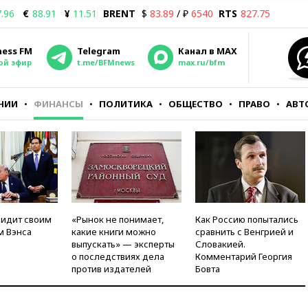
.96
€
88.91
¥
11.51
BRENT
$
83.89
/ ₽
6540
RTS
827.75
ness FM
Telegram
Канал в MAX
ой эфир
t.me/BFMnews
max.ru/bfm
НИИ
ФИНАНСЫ
ПОЛИТИКА
ОБЩЕСТВО
ПРАВО
АВТ
видит своим
«Рынок не понимает,
Как Россию попытались
м Вэнса
какие книги можно
сравнить с Венгрией и
выпускать» — эксперты
Словакией.
о последствиях дела
Комментарий Георгия
против издателей
Бовта