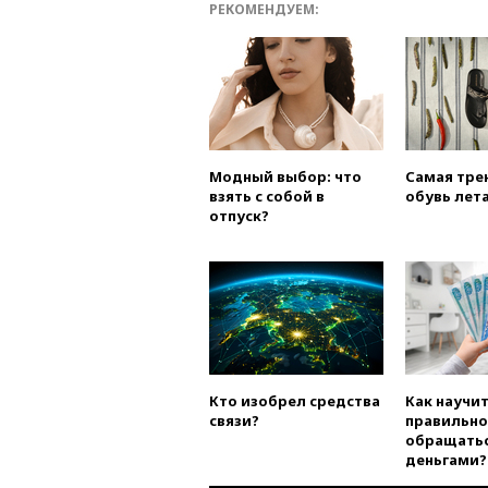
РЕКОМЕНДУЕМ:
Модный выбор: что
Самая тре
взять с собой в
обувь лета
отпуск?
Кто изобрел средства
Как научи
связи?
правильно
обращатьс
деньгами?