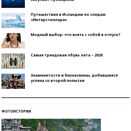
Путешествие в Исландию по следам
«Интерстеллара»
Модный выбор: что взять с собой в отпуск?
Самая трендовая обувь лета – 2026
Знаменитости и бизнесмены, добившиеся
успеха со второй попытки
Как защититься от солнца на курорте?
ФОТОИСТОРИИ
Кто изобрел средства связи?