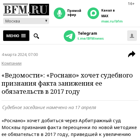
16+
Канал в
прямой
эфир
MAX
Москва
max.ru/bfm
Telegram
МЕНЮ
t.me/BFMnews
4 марта 2024, 07:00
Компании
«Ведомости»: «Роснано» хочет судебного
признания факта занижения ее
обязательств в 2017 году
Судебное заседание намечено на 17 апреля
«Роснано» хочет добиться через Арбитражный суд
Москвы признания факта переоценки по новой методике
ее обязательств в 2017 году, приведшей к увеличению