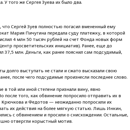
. У того же Сергея Зуева их было два.
вчера, 20:53
Швыдкой:
«Интервидение» точно
пройдет в 2026 году
вчера, 20:45
ПВО за день
, что Сергей Зуев полностью погасил вмененный ему
сбила еще 75 украинских
вокат Мария Пичугина передала суду платежку, в которой
беспилотников над Россией
ислил 4 млн 50 тысяч рублей на счет Фонда новых форм
вчера, 20:35
Велосипедист
Центр просветительских инициатив). Ранее, еще до
погиб при атаке FPV-дрона в
ил 37,5 млн. Деньги, как ранее пояснил сам подсудимый,
Белгородской области
вчера, 20:30
Лидию Невзорову
заочно арестовали по делу о
ты долго выступать не стали и сжато высказали свою
финансировании
нее, после чего подсудимые произнесли последнее слово.
экстремизма
е в той или иной степени признали вину, явно
вчера, 20:20
Суд США
постановил остановить
Но после того, как обвинение попросило отправить их в
строительство бального зала в
в, Крючкова и Федотов — неожиданно попросили их
Белом доме
ать их действия на более мягкую статью. Лишь Инкин,
вчера, 20:15
Сенат США
ились с обвинением и просили о снисхождении. Остальные,
одобрил ужесточение
ушно отвергли корыстный мотив.
санкций против России и
Ирана