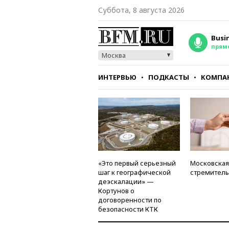
Суббота, 8 августа 2026
Busi
прям
Москва
ИНТЕРВЬЮ
ПОДКАСТЫ
КОМПА
СТИЛЬ
ТЕСТЫ
«Это первый серьезный
Московская
шаг к географической
стремитель
деэскалации» —
Кортунов о
договоренности по
безопасности КТК