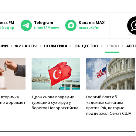
ness FM
Telegram
Канал в MAX
ой эфир
t.me/BFMnews
max.ru/bfm
НИИ
ФИНАНСЫ
ПОЛИТИКА
ОБЩЕСТВО
ПРАВО
АВТ
 вторичка
Дрон снова повредил
Георгий Бовт об
но дорожает
турецкий сухогруз у
«адских» санкциях
берегов Новороссийска
против РФ, которые
поддержал Сенат США