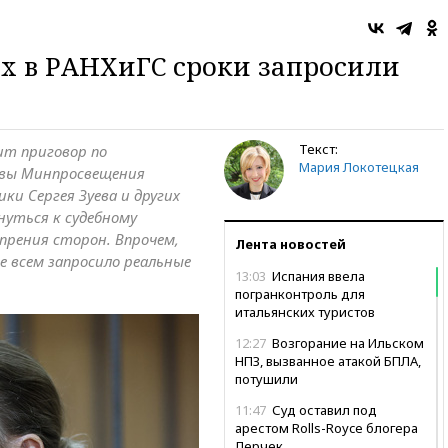
х в РАНХиГС сроки запросили
Текст:
ит приговор по
Мария Локотецкая
авы Минпросвещения
ки Сергея Зуева и других
нуться к судебному
 прения сторон. Впрочем,
Лента новостей
е всем запросило реальные
13:03
Испания ввела
погранконтроль для
итальянских туристов
12:27
Возгорание на Ильском
НПЗ, вызванное атакой БПЛА,
потушили
11:47
Суд оставил под
арестом Rolls-Royce блогера
Лерчек