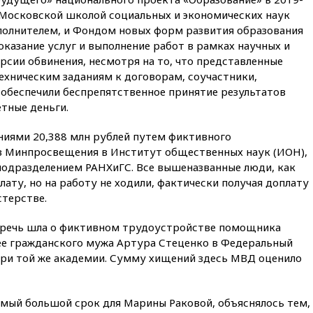
вчера, 22:00
Путин поручил
у Московской школой социальных и экономических наук
выделить средства на новые
сполнителем, и Фондом новых форм развития образования
РЛС для Белгородской
оказание услуг и выполнение работ в рамках научных и
области
рсии обвинения, несмотря на то, что представленные
вчера, 21:56
The Atlantic: Маск
ехническим заданиям к договорам, соучастники,
отказал Украине в
 обеспечили беспрепятственное принятие результатов
использовании Starlink для
атак вглубь РФ
тные деньги.
вчера, 21:35
После пожара на
ениями 20,388 млн рублей путем фиктивного
складе в Брянске возбудили
в Минпросвещения в Институт общественных наук (ИОН),
уголовное дело
одразделением РАНХиГС. Все вышеназванные люди, как
вчера, 21:26
Лидеры сборной
лату, но на работу не ходили, фактически получая доплату
РФ по гимнастике получили
стерстве.
официальный отказ в визах от
Хорватии
а речь шла о фиктивном трудоустройстве помощника
вчера, 21:15
Пентагон
ее гражданского мужа Артура Стеценко в Федеральный
опубликовал 16 новых видео с
при той же академии. Сумму хищений здесь МВД оценило
НЛО
вчера, 21:00
На границе
Украины с Польшей скопилось
амый большой срок для Марины Раковой, объяснялось тем,
свыше 6,5 тысячи грузовиков