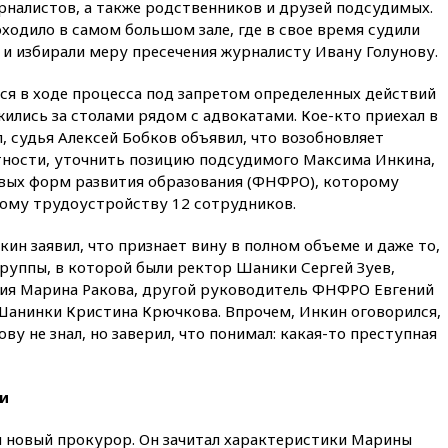
селах
рналистов, а также родственников и друзей подсудимых.
оходило в самом большом зале, где в свое время судили
07:30
Нигерия стала
 и избирали меру пресечения журналисту Ивану Голунову.
крупнейшим поставщиком
авиатоплива в Европу
я в ходе процесса под запретом определенных действий
06:30
США и Колумбия
ились за столами рядом с адвокатами. Кое-кто приехал в
обсуждают координацию
усилий против наркотрафика
л, судья Алексей Бобков объявил, что возобновляет
стности, уточнить позицию подсудимого Максима Инкина,
05:30
ВМС Испании усилили
вых форм развития образования (ФНФРО), которому
присутствие в Сеуте на фоне
ому трудоустройству 12 сотрудников.
миграционного кризиса
03:30
В Минстрое сравнили
ин заявил, что признает вину в полном объеме и даже то,
качество жилья в Нью-Йорке и
группы, в которой были ректор Шаники Сергей Зуев,
России
я Марина Ракова, другой руководитель ФНФРО Евгений
02:30
Трамп попросил
Шанинки Кристина Крючкова. Впрочем, Инкин оговорился,
отпустить его с круглого стола
ву не знал, но заверил, что понимал: какая-то преступная
в Госдепе, чтобы «вести
войну»
01:35
Мигрант погиб при
и
попытке попасть из Марокко в
Сеуту на параплане
 новый прокурор. Он зачитал характеристики Марины