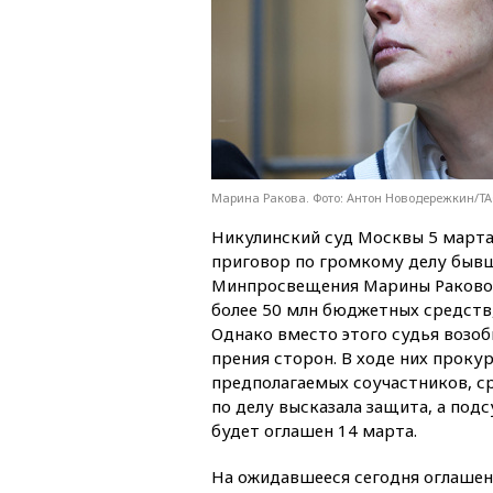
Марина Ракова. Фото: Антон Новодережкин/Т
Никулинский суд Москвы 5 марта
приговор по громкому делу быв
Минпросвещения Марины Раковой
более 50 млн бюджетных средств
Однако вместо этого судья возоб
прения сторон. В ходе них проку
предполагаемых соучастников, с
по делу высказала защита, а под
будет оглашен 14 марта.
На ожидавшееся сегодня оглашен