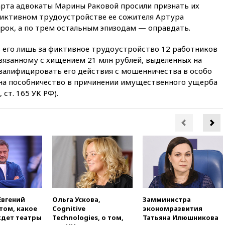
арта адвокаты Марины Раковой просили признать их
вчера, 20:00
СК возбудил дело
иктивном трудоустройстве ее сожителя Артура
против журналистки Катерины
срок, а по трем остальным эпизодам — оправдать.
Гордеевой о фейках о ВС
России
ь его лишь за фиктивное трудоустройство 12 работников
вчера, 19:45
ISU предоставил
вязанному с хищением 21 млн рублей, выделенных на
нейтральный статус
валифицировать его действия с мошенничества в особо
фигуристкам Валиевой и
) на пособничество в причинении имущественного ущерба
Трусовой
 ст. 165 УК РФ).
вчера, 19:35
Зеленский
впервые совершил
официальный визит в Сербию
вчера, 19:19
Россиянка
погибла во Французских
Альпах
вчера, 19:00
Открытое
горение на складе в Брянске
ликвидировано
Евгений
Ольга Ускова,
Замминистра
вчера, 18:55
Минобороны
том, какое
Cognitive
экономразвития
отчиталось об ударах по двум
дет театры
Technologies, о том,
Татьяна Илюшникова
украинским сухогрузам в