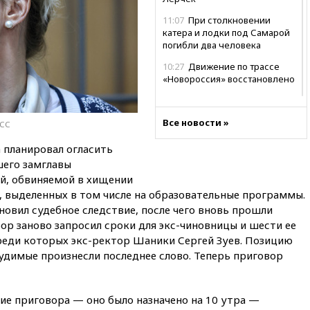
11:07
При столкновении
катера и лодки под Самарой
погибли два человека
10:27
Движение по трассе
«Новороссия» восстановлено
09:55
Силы ПВО перехватили
за утро 85 БПЛА над
Все новости »
АСС
территорией РФ
09:25
Ильский НПЗ на Кубани
 планировал огласить
загорелся после падения
шего замглавы
обломков дрона
, обвиняемой в хищении
08:57
Собянин сообщил о
, выделенных в том числе на образовательные программы.
девяти БПЛА, сбитых на
новил судебное следствие, после чего вновь прошли
подлете к Москве
рор заново запросил сроки для экс-чиновницы и шести ее
реди которых экс-ректор Шаники Сергей Зуев. Позицию
08:42
Силы ПВО сбили почти
400 БПЛА над российскими
судимые произнесли последнее слово. Теперь приговор
регионами
08:16
Лукашенко призвал
белорусов покупать избы в
ие приговора — оно было назначено на 10 утра —