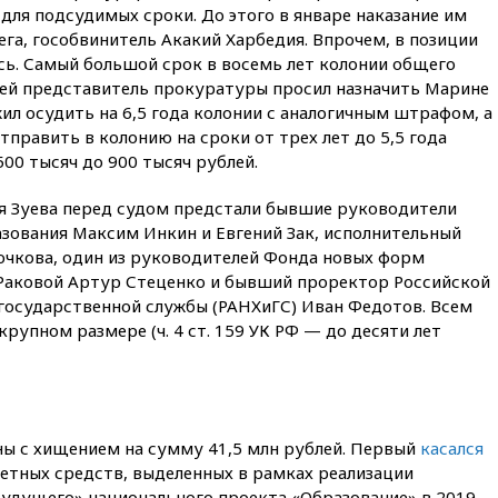
00:30
FT: ЕС не готов принять в
 для подсудимых сроки. До этого в январе наказание им
блок Украину из-за уровня
ега, гособвинитель Акакий Харбедия. Впрочем, в позиции
коррупции
сь. Самый большой срок в восемь лет колонии общего
вчера, 23:35
Лукашенко
ей представитель прокуратуры просил назначить Марине
объяснил экономическую
жил осудить на 6,5 года колонии с аналогичным штрафом, а
выгоду безвизового режима с
править в колонию на сроки от трех лет до 5,5 года
ЕС
00 тысяч до 900 тысяч рублей.
вчера, 22:59
На башню
ресторана «Армения» в
я Зуева перед судом предстали бывшие руководители
Москве вернут утраченную
зования Максим Инкин и Евгений Зак, исполнительный
скульптуру балерины
чкова, один из руководителей Фонда новых форм
вчера, 22:45
Литовец
 Раковой Артур Стеценко и бывший проректор Российской
протаранил погранпункт при
 государственной службы (РАНХиГС) Иван Федотов. Всем
попытке попасть в Россию
рупном размере (ч. 4 ст. 159 УК РФ — до десяти лет
вчера, 22:28
Бессент
анонсировал скорое
соглашение о прекращении
огня США и Ирана
вчера, 22:15
Три человека
ны с хищением на сумму 41,5 млн рублей. Первый
касался
получили ножевые ранения
етных средств, выделенных в рамках реализации
при нападении в Чехии
будущего» национального проекта «Образование» в 2019-