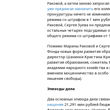
Раковой, а затем заново запросил
уже предлагал назначить
его колл
прокуратуры ничего не изменило
режима со штрафом в 1 млн рубл
Раковой, Сергея Зуева он предло
остальных четырех подсудимых от
общего режима со штрафами от 5
Помимо Марины Раковой и Серге
Фонда новых форм развития обра
директор Шанинки Кристина Крю
развития образования, сожитель
академии народного хозяйства и
вменили мошенничество в особо к
лишения свободы).
Эпизоды дела
Два основных эпизода дела связа
хищения
21,291 млн рублей бюдж
федерального проекта «Учитель 