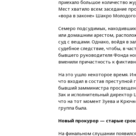
приехало большое количество жу
Мест хватило всем: заседание пр
«вора в законе» Шакро Молодого
Семеро подсудимых, находившихс
или домашним арестом, располож
суд с вещами. Однако, войдя в за
судебное следствие, чтобы, в ча
бывшего руководителя Фонда но
вменили причастность к фиктивн
На это ушло некоторое время. Инк
что входил в состав преступной 
бывший замминистра просвещени
Зак и исполнительный директор 
что на тот момент Зуева и Крючко
группа была.
Новый прокурор — старые срок
На финальном слушании появился