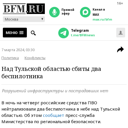
16+
Канал в
прямой
эфир
MAX
Москва
max.ru/bfm
Telegram
МЕНЮ
t.me/BFMnews
7 марта 2024, 03:30
Политика
Конфликты
Над Тульской областью сбиты два
беспилотника
Разрушений инфраструктуры и пострадавших нет
В ночь на четверг российские средства ПВО
нейтрализовали два беспилотника в небе над Тульской
областью. Об этом
сообщает
пресс-служба
Министерства по региональной безопасности.