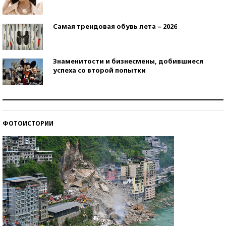
Самая трендовая обувь лета – 2026
Знаменитости и бизнесмены, добившиеся
успеха со второй попытки
Как защититься от солнца на курорте?
ФОТОИСТОРИИ
Кто изобрел средства связи?