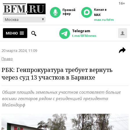
16+
Канал в
прямой
эфир
MAX
Москва
max.ru/bfm
Telegram
МЕНЮ
t.me/BFMnews
20 марта 2024, 11:09
Право
РБК: Генпрокуратура требует вернуть
через суд 13 участков в Барвихе
Общая площадь земельных участков составляет больше
восьми гектаров рядом с резиденцией президента
Мейендорф