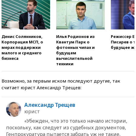
Денис Солянников,
Илья Родионов из
Режиссер Е
Корпорация МСП, о
Квантум Парк о
Писарев о т
мерах поддержки
фотонных чипах и
будущее ж
малого и среднего
будущем
бизнеса
вычислительной
техники
Возможно, за первым иском последуют другие, так
считает юрист Александр Трещев:
Александр Трещев
юрист
«Убежден, что это только начало истории,
поскольку, как следует из судебных документов,
Генпрокуратура пытается забрать уж не такие,