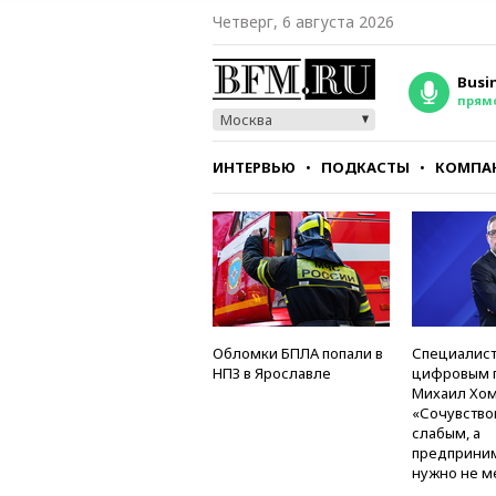
Четверг, 6 августа 2026
Busi
прям
Москва
ИНТЕРВЬЮ
ПОДКАСТЫ
КОМПА
СТИЛЬ
ТЕСТЫ
Обломки БПЛА попали в
Специалист
НПЗ в Ярославле
цифровым 
Михаил Хом
«Сочувство
слабым, а
предприни
нужно не м