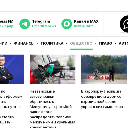
ness FM
Telegram
Канал в MAX
ой эфир
t.me/BFMnews
max.ru/bfm
НИИ
ФИНАНСЫ
ПОЛИТИКА
ОБЩЕСТВО
ПРАВО
АВТ
 по
Независимые
В аэропорту Лейпцига
платформам
автозаправки
обезвредили дрон со
ич:
обратились к
взрывчаткой возле
вать нужно
Мишустину с просьбой
украинских самолетов
равномерно
мателям
распределять топливо
ешать»
между ними и крупными
конкурентами