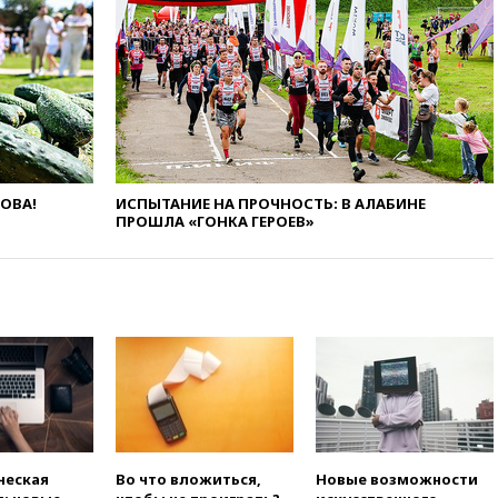
11:37
В Ярославской области
обломки БПЛА упали в
резервуары НПЗ
11:19
МИД России ответил на
критику мэра Хиросимы в
годовщину ядерной
бомбардировки
10:57
Оверчук заявил о
ЛОВА!
ИСПЫТАНИЕ НА ПРОЧНОСТЬ: В АЛАБИНЕ
сокращении товарооборота
ПРОШЛА «ГОНКА ГЕРОЕВ»
России и Армении на две
трети
10:54
Президент ФИФА
Джанни Инфантино сумел
сохранить пост
10:38
Роскачество нашло
кишечную палочку в бургерах
пяти популярных сетей
фастфуда
10:19
СКР рассматривает три
ческая
Во что вложиться,
Новые возможности
основные версии