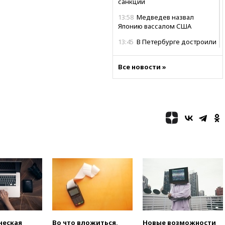
санкций
13:58
Медведев назвал
Японию вассалом США
13:45
В Петербурге достроили
новый тоннель зеленой ветки
метро
Все новости »
13:38
В эфире «Радиостанции
Судного дня» прозвучали три
сообщения
13:29
Восемь человек
пострадали при наезде
автомобиля на толпу в Омске
13:19
WP: Трамп определился
со своим преемником
13:13
СК возбудил дело по
факту гибели женщины и
ребенка в Раменском
12:57
В Луганске при ракетном
ударе ВСУ по складу
пострадали пять человек
ческая
Во что вложиться,
Новые возможности