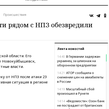
Происшествия
ти рядом с НПЗ обезвредили
Лента новостей
кой области. Его
14:40
В Германии задержан
де Новокуйбышевск,
украинец за шпионаж на
оборонном предприятии
тные власти.
14:21
АТОР сообщила о
ку от НПЗ после атаки 23
снижении цен на авиабилеты
в России
ивная ситуация в регионе
14:19
Масштабный сбой
произошел в Рунете
14:14
«Ведомости»: Озон банк
не пострадает от британских