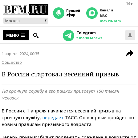
16+
Канал в
прямой
эфир
MAX
Москва
max.ru/bfm
Telegram
МЕНЮ
t.me/BFMnews
1 апреля 2024, 00:35
Общество
В России стартовал весенний призыв
На срочную службу в его рамках призовут 150 тысяч
человек
В России с 1 апреля начинается весенний призыв на
срочную службу,
передает
ТАСС. Он впервые пройдет по
новым правилам призывного возраста.
Теперь призыву будут подлежать граждане в возрасте от