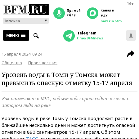
16+
Канал в
прямой
эфир
MAX
Москва
max.ru/bfm
Telegram
МЕНЮ
t.me/BFMnews
15 апреля 2024, 09:24
Общество
Происшествия
Уровень воды в Томи у Томска может
превысить опасную отметку 15-17 апреля
Как отмечают в МЧС, подъем воды происходит в связи с
затором льда на реке
Уровень воды в реке Томь у Томска продолжит расти в
ближайшие несколько дней и может достигнуть опасной
отметки в 890 сантиметров 15-17 апреля. Об этом
сообщает
ТАСС
, ссылаясь на пресс-службу регионального