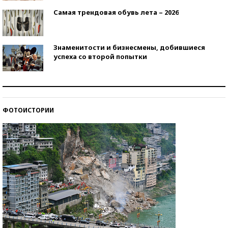
Самая трендовая обувь лета – 2026
Знаменитости и бизнесмены, добившиеся
успеха со второй попытки
Как защититься от солнца на курорте?
ФОТОИСТОРИИ
Кто изобрел средства связи?