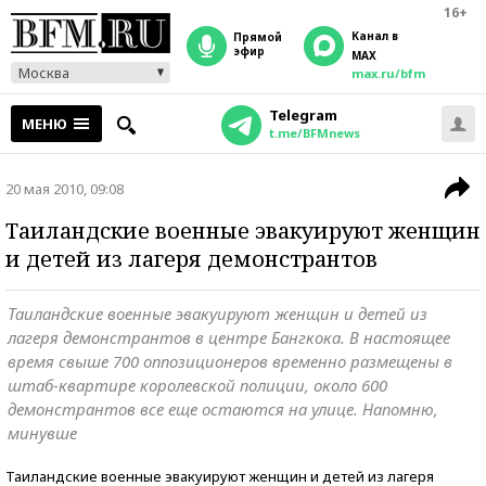
16+
Канал в
прямой
эфир
MAX
Москва
max.ru/bfm
Telegram
МЕНЮ
t.me/BFMnews
20 мая 2010, 09:08
Таиландские военные эвакуируют женщин
и детей из лагеря демонстрантов
Таиландские военные эвакуируют женщин и детей из
лагеря демонстрантов в центре Бангкока. В настоящее
время свыше 700 оппозиционеров временно размещены в
штаб-квартире королевской полиции, около 600
демонстрантов все еще остаются на улице. Напомню,
минувше
Таиландские военные эвакуируют женщин и детей из лагеря