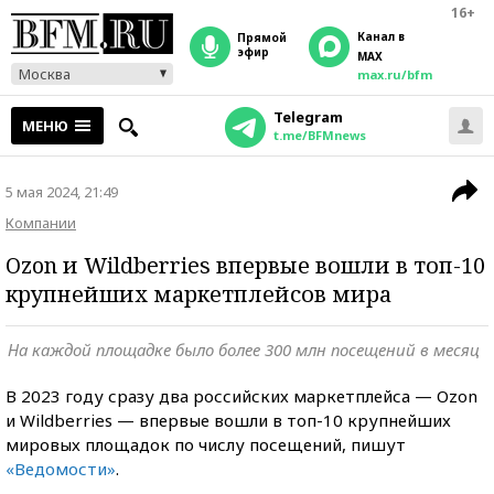
16+
Канал в
прямой
эфир
MAX
Москва
max.ru/bfm
Telegram
МЕНЮ
t.me/BFMnews
5 мая 2024, 21:49
Компании
Ozon и Wildberries впервые вошли в топ-10
крупнейших маркетплейсов мира
На каждой площадке было более 300 млн посещений в месяц
В 2023 году сразу два российских маркетплейса — Ozon
и Wildberries — впервые вошли в топ-10 крупнейших
мировых площадок по числу посещений, пишут
«Ведомости»
.