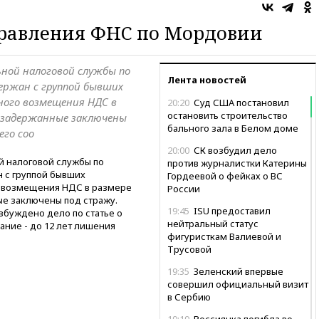
правления ФНС по Мордовии
ьной налоговой службы по
Лента новостей
ржан с группой бывших
ного возмещения НДС в
20:20
Суд США постановил
остановить строительство
е задержанные заключены
бального зала в Белом доме
его соо
20:00
СК возбудил дело
 налоговой службы по
против журналистки Катерины
 с группой бывших
Гордеевой о фейках о ВС
о возмещения НДС в размере
России
ые заключены под стражу.
19:45
ISU предоставил
збуждено дело по статье о
нейтральный статус
ание - до 12 лет лишения
фигуристкам Валиевой и
Трусовой
19:35
Зеленский впервые
совершил официальный визит
в Сербию