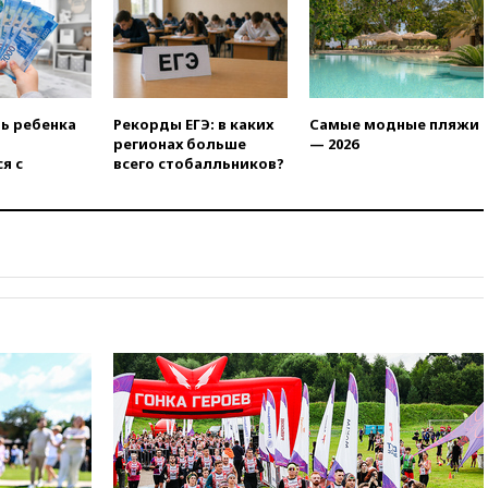
17:55
Мужчина получил
ранения при атаке дрона на
Белгородскую область
17:48
Bloomberg:
авиакомпании США обязали
проверить самолеты Boeing на
ть ребенка
Рекорды ЕГЭ: в каких
Самые модные пляжи
наличие трещин
регионах больше
— 2026
я с
всего стобалльников?
17:35
В Казани пятилетний
ребенок погиб при падении из
окна 10-го этажа
17:17
Bloomberg:
киберкомандование США
расследует серию
самоубийств своих служащих
17:00
Сняты ограничения на
полеты в аэропорту
Геленджика
16:50
В Братиславе загорелся
крупнейший НПЗ Slovnaft
16:45
«Яблоко» подаст иск к
депутату Госдумы Алексею