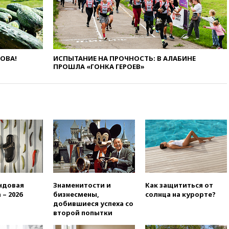
Журавлеву
16:35
Мельникова и еще
шесть гимнастов сборной
России не получили визы на
ЧЕ
ЛОВА!
ИСПЫТАНИЕ НА ПРОЧНОСТЬ: В АЛАБИНЕ
16:16
Движение по
ПРОШЛА «ГОНКА ГЕРОЕВ»
Крымскому мосту
перекрывали второй раз за
день
16:00
Создатели пирамиды
АФК «Наследие» получили от
шести до 12 лет колонии
15:45
Верховный суд 10
августа рассмотрит иск о
снятии «Яблока» с выборов
15:35
Четыре человека
ндовая
Знаменитости и
Как защититься от
пострадали при пожаре на
 – 2026
бизнесмены,
солнца на курорте?
складе с красками в Брянске
добившиеся успеха со
15:15
«Аэрофлот» с 1 октября
второй попытки
возобновит ежедневные