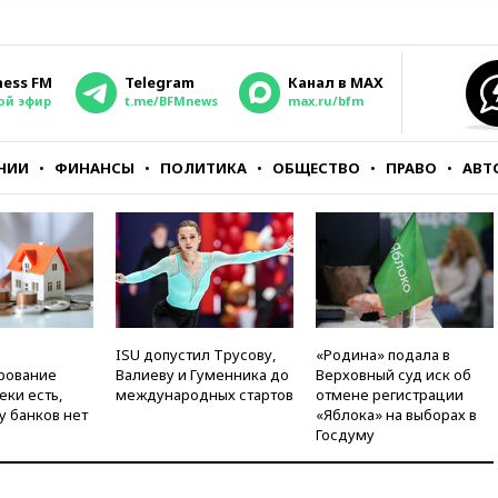
ness FM
Telegram
Канал в MAX
ой эфир
t.me/BFMnews
max.ru/bfm
НИИ
ФИНАНСЫ
ПОЛИТИКА
ОБЩЕСТВО
ПРАВО
АВТ
ISU допустил Трусову,
«Родина» подала в
рование
Валиеву и Гуменника до
Верховный суд иск об
еки есть,
международных стартов
отмене регистрации
у банков нет
«Яблока» на выборах в
Госдуму