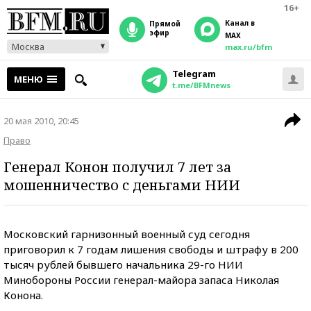
16+
Канал в
прямой
эфир
MAX
Москва
max.ru/bfm
Telegram
МЕНЮ
t.me/BFMnews
20 мая 2010, 20:45
Право
Генерал Конон получил 7 лет за
мошенничество с деньгами НИИ
Московский гарнизонный военный суд сегодня
приговорил к 7 годам лишения свободы и штрафу в 200
тысяч рублей бывшего начальника 29-го НИИ
Минобороны России генерал-майора запаса Николая
Конона.