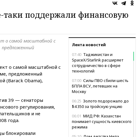
е-таки поддержали финансовую
кт о самой масштабной с
Лента новостей
е, предложенный
07:40
Таджикистан и
SpaceX/Starlink расширяет
сотрудничество в сфере
ект о самой масштабной с
технологий
рме, предложенный
й (Baraсk Obama),
07:00
Силы ПВО сбили шесть
БПЛА ВСУ, летевших на
Москву
тив 39 — сенаторы
06:25
Золото подорожало до
нсового регулирования,
$4 350 за тройскую унцию
лательщиков и не
06:01
МИД РФ: Казахстан
08 года.
понимает сущность киевского
режима
цы блокировали
05:10
Дом детства Нила