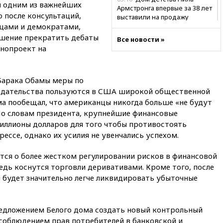
я одним из важнейших
Армстронга впервые за 38 лет
 после консультаций,
выставили на продажу
цами и демократами,
04:00
Мирошник: России стоит
ешение прекратить дебаты
Все новости »
быть готовой к продолжению
онопроект на
украинского конфликта
03:16
Трамп заявил, что
предпочел бы соглашение с
Барака Обамы меры по
Ираном
одательства пользуются в США широкой общественной
02:06
Лантратова: судьба
а пообещал, что американцы никогда больше «не будут
сотни жителей Курской
 По словам президента, крупнейшие финансовые
области все еще неизвестна
ллионы долларов для того чтобы противостоять
01:10
МИД РФ: ЕС пытается
ессе, однако их усилия не увенчались успехом.
сохранить мобилизационный
ресурс для Украины
ится о более жестком регулировании рисков в финансовой
00:05
Девочка с «маской
дь коснутся торговли деривативами. Кроме того, после
Бэтмена» показала лицо
м будет значительно легче ликвидировать убыточные
после последней операции
вчера, 23:35
Российского
историка Артема Кирпиченка
редложением Белого дома создать новый контрольный
арестовали в Израиле
 соблюдением прав потребителей в банковской и