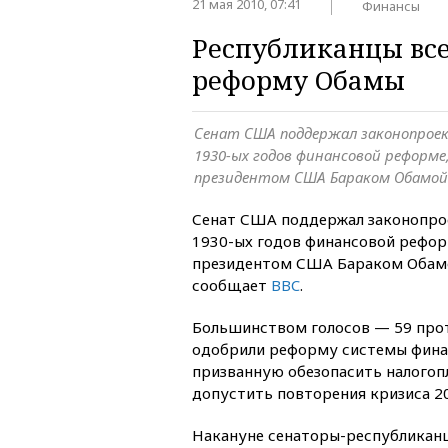
21 мая 2010, 07:41
Финансы
Республиканцы вс
реформу Обамы
Сенат США поддержал законопрое
1930-ых годов финансовой реформ
президентом США Бараком Обамой
Сенат США поддержал законопро
1930-ых годов финансовой рефо
президентом США Бараком Обамо
сообщает
BBC
.
Большинством голосов — 59 про
одобрили реформу системы фина
призванную обезопасить налогоп
допустить повторения кризиса 20
Накануне сенаторы-республикан