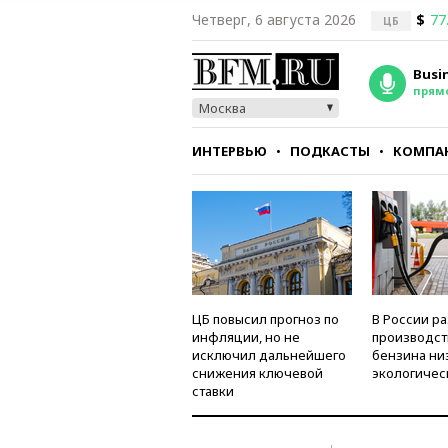
Четверг, 6 августа 2026
$
77
ЦБ
Busi
прям
Москва
ИНТЕРВЬЮ
ПОДКАСТЫ
КОМПА
СТИЛЬ
ТЕСТЫ
ЦБ повысил прогноз по
В России р
инфляции, но не
производст
исключил дальнейшего
бензина ни
снижения ключевой
экологичес
ставки