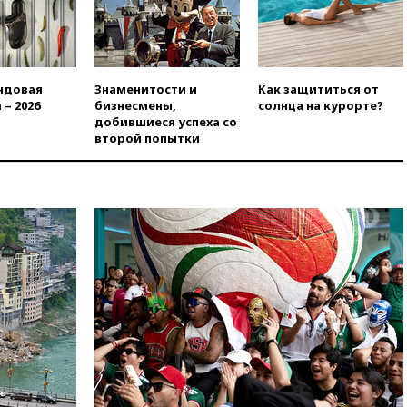
партийных списков на выборах
в Госдуму
вчера, 19:25
Путин
прокомментировал первый
номер «Единой России» в
ндовая
Знаменитости и
Как защититься от
бюллетене
 – 2026
бизнесмены,
солнца на курорте?
добившиеся успеха со
вчера, 19:15
Путин обсудил с
второй попытки
Памфиловой подготовку к
единому дню голосования
вчера, 18:56
Wildberries
отрицает перенос основной
логистики за пределы России
вчера, 18:45
Крупнейший
склад маркетплейса Rozetka
сгорел под Киевом
вчера, 18:35
Джаред Лето
лишился роли в фильме
Барри Левинсона на фоне
обвинений в насилии
вчера, 18:28
Выборы ректора