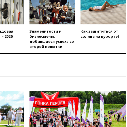
вчера, 21:43
Организаторы
«Интервидения»
подтвердили, что конкурс
пройдет в Саудовской Аравии
ндовая
Знаменитости и
Как защититься от
вчера, 21:35
Машков: в РФ
 – 2026
бизнесмены,
солнца на курорте?
подготовили концепцию
добившиеся успеха со
развития театрального
второй попытки
искусства до 2035 года
вчера, 21:21
Правительство
РФ разрешило продажу
бензина старых
экологических классов
вчера, 21:15
Путин обсудил с
Машковым 150-летие Союза
театральных деятелей
вчера, 20:47
Newsweek:
«взрывная» диарея охватила
47 из 50 штатов США
вчера, 20:35
ПВО за 12 часов
сбила 200 украинских