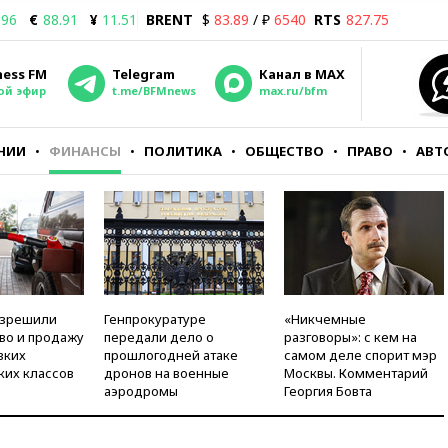
.96
€
88.91
¥
11.51
BRENT
$
83.89
/ ₽
6540
RTS
827.75
ness FM
Telegram
Канал в MAX
ой эфир
t.me/BFMnews
max.ru/bfm
НИИ
ФИНАНСЫ
ПОЛИТИКА
ОБЩЕСТВО
ПРАВО
АВТ
азрешили
Генпрокуратуре
«Никчемные
во и продажу
передали дело о
разговоры»: с кем на
зких
прошлогодней атаке
самом деле спорит мэр
ких классов
дронов на военные
Москвы. Комментарий
аэродромы
Георгия Бовта