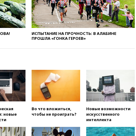
беспилотников
вчера, 20:20
Третий комплект
золотых медалей выиграли на
ЧЕ российские синхронистки
вчера, 20:15
ТАСС: жизни
ЛОВА!
ИСПЫТАНИЕ НА ПРОЧНОСТЬ: В АЛАБИНЕ
главы «Уралдронзавода»
ПРОШЛА «ГОНКА ГЕРОЕВ»
после взрыва ничего не
угрожает
вчера, 20:08
По всей Грузии
снова отключилось
электричество
вчера, 20:00
Зеленский связал
дефицит ракет с попыткой
Запада принудить Киев к
уступкам
вчера, 19:45
Памфилова: ЦИК
примет беспрецедентные
ческая
Во что вложиться,
Новые возможности
меры безопасности во время
: новые
чтобы не проиграть?
искусственного
выборов
сти
интеллекта
вчера, 19:35
Памфилова
сообщила об омоложении