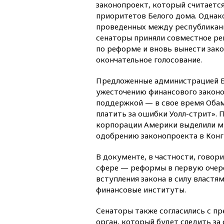
законопроект, который считаетс
приоритетов Белого дома. Однако
проведенных между республикан
сенаторы приняли совместное р
по реформе и вновь вынести зак
окончательное голосование.
Предложенные администрацией 
ужесточению финансового закон
поддержкой — в свое время Обам
платить за ошибки Уолл-стрит».
корпорации Америки выделили ми
одобрению законопроекта в Конгр
В документе, в частности, говор
сфере — реформы в первую очере
вступления закона в силу властя
финансовые институты.
Сенаторы также согласились с п
орган, который будет следить за