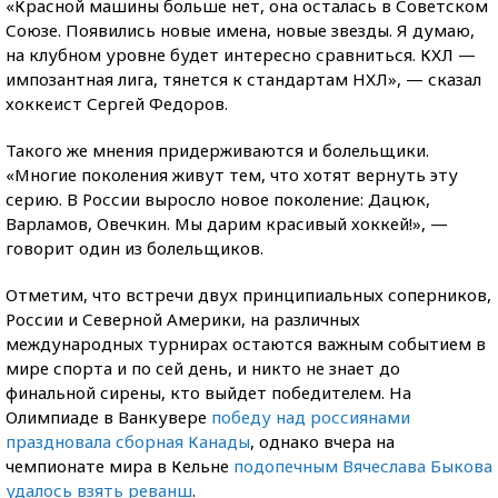
«Красной машины больше нет, она осталась в Советском
Союзе. Появились новые имена, новые звезды. Я думаю,
на клубном уровне будет интересно сравниться. КХЛ —
импозантная лига, тянется к стандартам НХЛ», — сказал
хоккеист Сергей Федоров.
Такого же мнения придерживаются и болельщики.
«Многие поколения живут тем, что хотят вернуть эту
серию. В России выросло новое поколение: Дацюк,
Варламов, Овечкин. Мы дарим красивый хоккей!», —
говорит один из болельщиков.
Отметим, что встречи двух принципиальных соперников,
России и Северной Америки, на различных
международных турнирах остаются важным событием в
мире спорта и по сей день, и никто не знает до
финальной сирены, кто выйдет победителем. На
Олимпиаде в Ванкувере
победу над россиянами
праздновала сборная Канады
, однако вчера на
чемпионате мира в Кельне
подопечным Вячеслава Быкова
удалось взять реванш
.