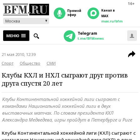
16+
Канал в
прямой
эфир
MAX
Москва
max.ru/bfm
Telegram
МЕНЮ
t.me/BFMnews
21 мая 2010, 12:39
Спорт
Общество
СМИ
Клубы КХЛ и НХЛ сыграют друг против
друга спустя 20 лет
Клубы Континентальной хоккейной лиги сыграют с
командами Национальной хоккейной лиги в двух
выставочных матчах. По словам президента КХЛ
Александра Медведева, игры пройдут в Петербурге и Риге
Клубы Континентальной хоккейной лиги (КХЛ) сыграют с
командами Национальной хоккейной лиги (НХЛ) в двух