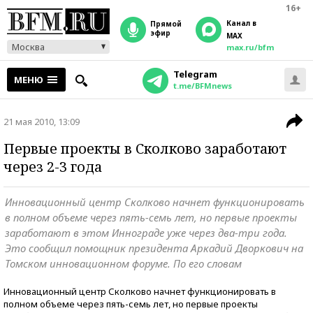
16+
Канал в
прямой
эфир
MAX
Москва
max.ru/bfm
Telegram
МЕНЮ
t.me/BFMnews
21 мая 2010, 13:09
Первые проекты в Сколково заработают
через 2-3 года
Инновационный центр Сколково начнет функционировать
в полном объеме через пять-семь лет, но первые проекты
заработают в этом Иннограде уже через два-три года.
Это сообщил помощник президента Аркадий Дворкович на
Томском инновационном форуме. По его словам
Инновационный центр Сколково начнет функционировать в
полном объеме через пять-семь лет, но первые проекты