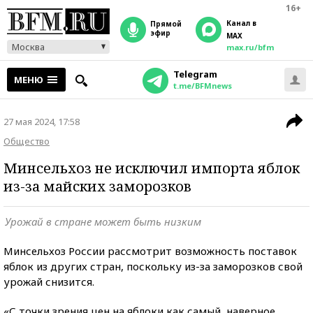
16+
Канал в
прямой
эфир
MAX
Москва
max.ru/bfm
Telegram
МЕНЮ
t.me/BFMnews
27 мая 2024, 17:58
Общество
Минсельхоз не исключил импорта яблок
из-за майских заморозков
Урожай в стране может быть низким
Минсельхоз России рассмотрит возможность поставок
яблок из других стран, поскольку из-за заморозков свой
урожай снизится.
«С точки зрения цен на яблоки как самый, наверное,