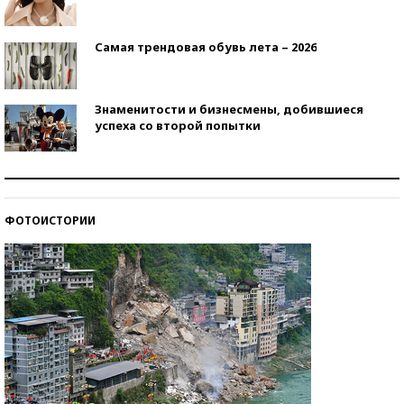
Самая трендовая обувь лета – 2026
Знаменитости и бизнесмены, добившиеся
успеха со второй попытки
Как защититься от солнца на курорте?
ФОТОИСТОРИИ
Кто изобрел средства связи?