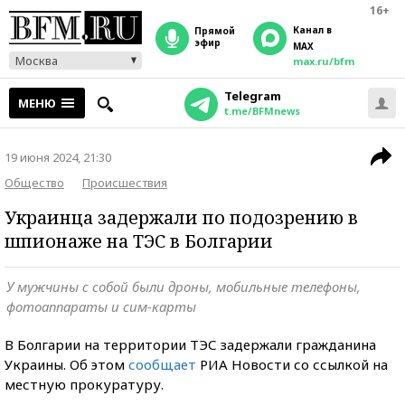
16+
Канал в
прямой
эфир
MAX
Москва
max.ru/bfm
Telegram
МЕНЮ
t.me/BFMnews
19 июня 2024, 21:30
Общество
Происшествия
Украинца задержали по подозрению в
шпионаже на ТЭС в Болгарии
У мужчины с собой были дроны, мобильные телефоны,
фотоаппараты и сим-карты
В Болгарии на территории ТЭС задержали гражданина
Украины. Об этом
сообщает
РИА Новости со ссылкой на
местную прокуратуру.