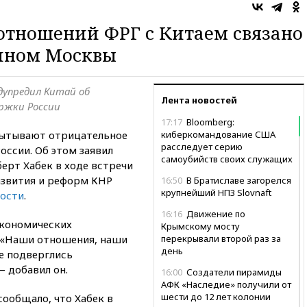
отношений ФРГ с Китаем связано
ином Москвы
упредил Китай об
Лента новостей
ержки России
17:17
Bloomberg:
пытывают отрицательное
киберкомандование США
расследует серию
ссии. Об этом заявил
самоубийств своих служащих
ерт Хабек в ходе встречи
азвития и реформ КНР
16:50
В Братиславе загорелся
крупнейший НПЗ Slovnaft
ости
.
16:16
Движение по
экономических
Крымскому мосту
 «Наши отношения, наши
перекрывали второй раз за
день
е подверглись
 добавил он.
16:00
Создатели пирамиды
АФК «Наследие» получили от
шести до 12 лет колонии
сообщало, что Хабек в