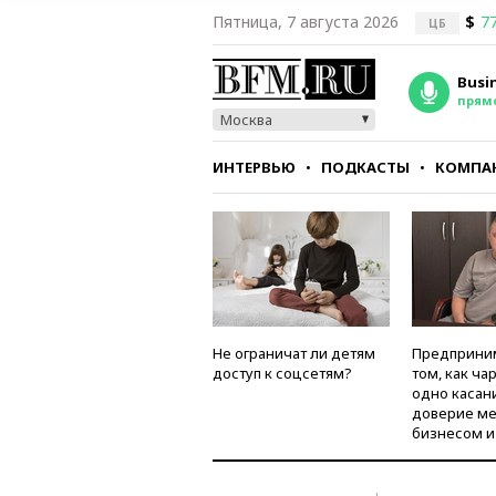
Пятница, 7 августа 2026
$
77
ЦБ
Busi
прям
Москва
ИНТЕРВЬЮ
ПОДКАСТЫ
КОМПА
СТИЛЬ
ТЕСТЫ
Не ограничат ли детям
Предприни
доступ к соцсетям?
том, как ча
одно касан
доверие м
бизнесом и