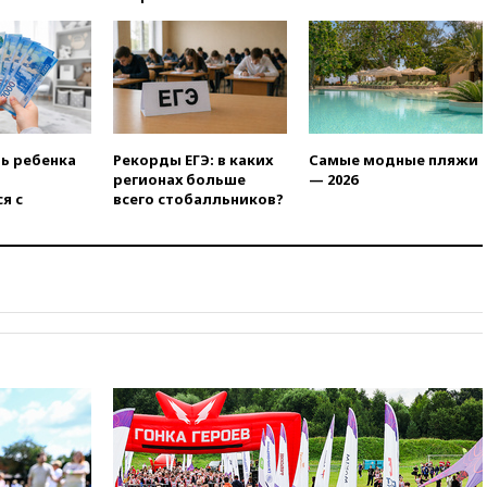
14:14
Роспотребнадзор
одобрил открытие сезона на
105 пляжах в Анапе
14:09
Глава Тувы включил
сенатора Нарусову в список
кандидатов в Совфед
13:57
Wildberries запустит
ть ребенка
Рекорды ЕГЭ: в каких
Самые модные пляжи
программу по открытию
регионах больше
— 2026
партнерских хабов
я с
всего стобалльников?
13:53
Сенаторы Аргентины
одобрили скандальный
законопроект о частной
собственности
13:36
ABC News: запасы
вооружений США достигли
крайне низкого уровня
13:16
«Родина» просит
Верховный суд снять «Яблоко»
с выборов
13:11
Путин обсудил с
президентом ОАЭ ситуацию в