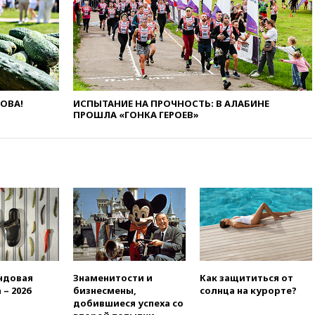
Персидском заливе и на
Украине
13:09
Суд обязал москвичку
выселить из квартиры
крокодила, лису и других
животных
ЛОВА!
ИСПЫТАНИЕ НА ПРОЧНОСТЬ: В АЛАБИНЕ
12:51
Россия планирует
ПРОШЛА «ГОНКА ГЕРОЕВ»
запустить групповые
безвизовые турпоездки для
Вьетнама
12:36
Экспорт растворимого
кофе из России достиг
рекордных показателей
12:30
Российские войска
взяли под контроль село
Анискино в Харьковской
области
12:15
Минцифры РФ не
ндовая
Знаменитости и
Как защититься от
планирует вводить
 – 2026
бизнесмены,
солнца на курорте?
ограничения на доступ детей
добившиеся успеха со
в соцсети