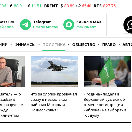
.96
€
88.91
¥
11.51
BRENT
$
83.89
/ ₽
6540
RTS
827.75
ness FM
Telegram
Канал в MAX
ой эфир
t.me/BFMnews
max.ru/bfm
НИИ
ФИНАНСЫ
ПОЛИТИКА
ОБЩЕСТВО
ПРАВО
АВТ
матель — о
Что за хлопок прозвучал
«Родина» подала в
рджбэк в
сразу в нескольких
Верховный суд иск об
ие разрушает
районах Москвы и
отмене регистрации
ежду
Подмосковья?
«Яблока» на выборах в
 клиентом
Госдуму