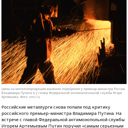
Цены на металлопродукцию вызвали подозрение у премьер-министра России
Владимира Путина и у главы Федеральной антимонопольной службы Игоря
Артемьева. Фото: omz.ru
Российские металлурги снова попали под критику
российского премьер-министра Владимира Путина. На
встрече с главой Федеральной антимонопольной службы
Игорем Артемьевым Путин поручил «самым серьезным