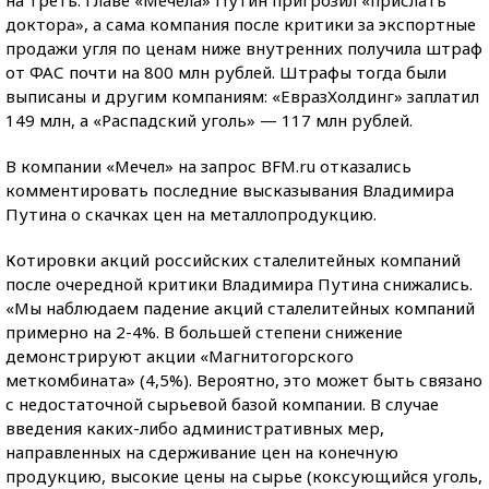
на треть. Главе «Мечела» Путин пригрозил «прислать
доктора», а сама компания после критики за экспортные
продажи угля по ценам ниже внутренних получила штраф
от ФАС почти на 800 млн рублей. Штрафы тогда были
выписаны и другим компаниям: «ЕвразХолдинг» заплатил
149 млн, а «Распадский уголь» — 117 млн рублей.
В компании «Мечел» на запрос BFM.ru отказались
комментировать последние высказывания Владимира
Путина о скачках цен на металлопродукцию.
Котировки акций российских сталелитейных компаний
после очередной критики Владимира Путина снижались.
«Мы наблюдаем падение акций сталелитейных компаний
примерно на 2-4%. В большей степени снижение
демонстрируют акции «Магнитогорского
меткомбината» (4,5%). Вероятно, это может быть связано
с недостаточной сырьевой базой компании. В случае
введения каких-либо административных мер,
направленных на сдерживание цен на конечную
продукцию, высокие цены на сырье (коксующийся уголь,