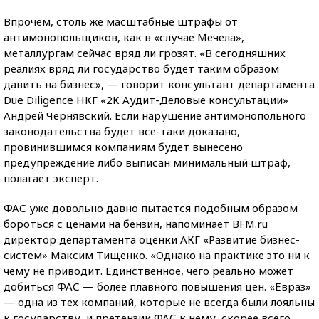
Впрочем, столь же масштабные штрафы от
антимонопольщиков, как в «случае Мечела»,
металлургам сейчас вряд ли грозят. «В сегодняшних
реалиях вряд ли государство будет таким образом
давить на бизнес», — говорит консультант департамента
Due Diligence НКГ «2К Аудит-Деловые консультации»
Андрей Чернявский. Если нарушение антимонопольного
законодательства будет все-таки доказано,
провинившимся компаниям будет вынесено
предупреждение либо выписан минимальный штраф,
полагает эксперт.
ФАС уже довольно давно пытается подобным образом
бороться с ценами на бензин, напоминает BFM.ru
директор департамента оценки АКГ «Развитие бизнес-
систем» Максим Тищенко. «Однако на практике это ни к
чему не приводит. Единственное, чего реально может
добиться ФАС — более плавного повышения цен. «Евраз»
— одна из тех компаний, которые не всегда были лояльны
к государству, и претензии ФАС к нему, скорее всего,