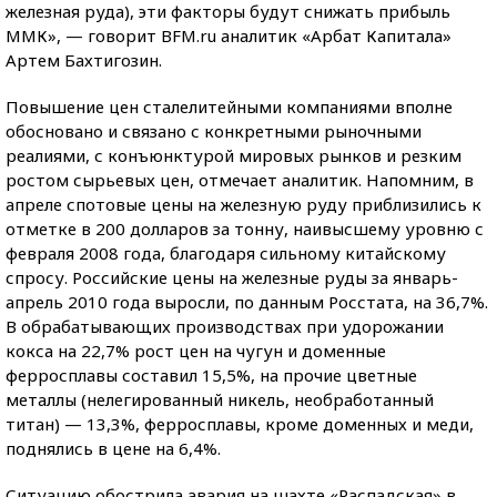
железная руда), эти факторы будут снижать прибыль
ММК», — говорит BFM.ru аналитик «Арбат Капитала»
Артем Бахтигозин.
Повышение цен сталелитейными компаниями вполне
обосновано и связано с конкретными рыночными
реалиями, с конъюнктурой мировых рынков и резким
ростом сырьевых цен, отмечает аналитик. Напомним, в
апреле спотовые цены на железную руду приблизились к
отметке в 200 долларов за тонну, наивысшему уровню с
февраля 2008 года, благодаря сильному китайскому
спросу. Российские цены на железные руды за январь-
апрель 2010 года выросли, по данным Росстата, на 36,7%.
В обрабатывающих производствах при удорожании
кокса на 22,7% рост цен на чугун и доменные
ферросплавы составил 15,5%, на прочие цветные
металлы (нелегированный никель, необработанный
титан) — 13,3%, ферросплавы, кроме доменных и меди,
поднялись в цене на 6,4%.
Ситуацию обострила авария на шахте «Распадская» в