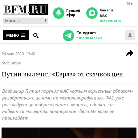
16+
Канал в
прямой
эфир
MAX
Москва
max.ru/bfm
Telegram
МЕНЮ
t.me/BFMnews
24 мая 2010, 19:40
Компании
Путин вылечит «Евраз» от скачков цен
Владимир Путин поручил ФАС «самым серьезным образом»
разобраться с ценами на металлопродукцию. ФАС уже
расследует ценообразование в «Евраз», однако, как
надеются эксперты, повторение «дела Мечела» не
произойдет